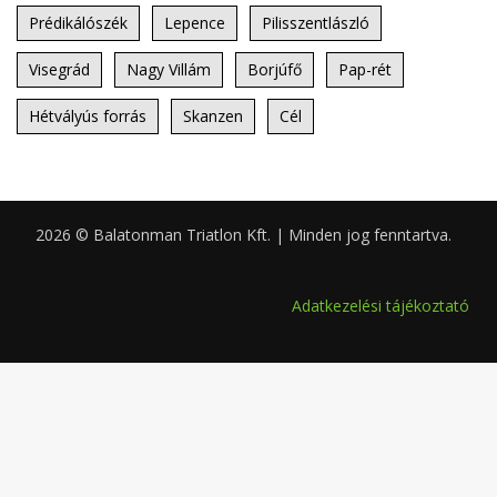
Prédikálószék
Lepence
Pilisszentlászló
Visegrád
Nagy Villám
Borjúfő
Pap-rét
Hétvályús forrás
Skanzen
Cél
2026 © Balatonman Triatlon Kft. | Minden jog fenntartva.
0.060
Adatkezelési tájékoztató