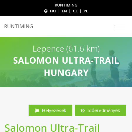
RUNTIMING
HU
|
EN
|
CZ
|
PL
RUNTIMING
Lepence (61.6 km)
SALOMON ULTRA-TRAIL
HUNGARY
Helyezések
Időeredmények
Salomon Ultra-Trail