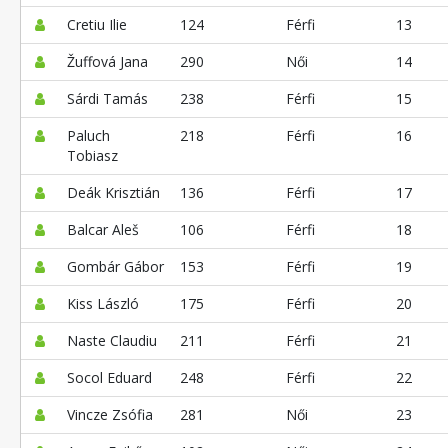
Cretiu Ilie
124
Férfi
13
Žuffová Jana
290
Női
14
Sárdi Tamás
238
Férfi
15
Paluch
218
Férfi
16
Tobiasz
Deák Krisztián
136
Férfi
17
Balcar Aleš
106
Férfi
18
Gombár Gábor
153
Férfi
19
Kiss László
175
Férfi
20
Naste Claudiu
211
Férfi
21
Socol Eduard
248
Férfi
22
Vincze Zsófia
281
Női
23