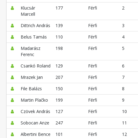
Klucsár
177
Férfi
2
Marcell
Dittrich András
139
Férfi
3
Belus Tamás
110
Férfi
4
Madarász
198
Férfi
5
Ferenc
Csankó Roland
129
Férfi
6
Mrazek Jan
207
Férfi
7
File Balázs
150
Férfi
8
Martin Plačko
199
Férfi
9
Czövek András
127
Férfi
10
Sobocan Anze
247
Férfi
11
Albertini Bence
101
Férfi
12