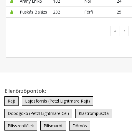
Arany Enikő
102
Női
24
Puskás Balázs
232
Férfi
25
«
‹
Ellenőrzőpontok:
Rajt
Lajosforrás (Petzl Lightmare Rajt)
Dobogókő (Petzl Lightmare Cél)
Klastrompuszta
Pilisszentlélek
Pilismarót
Dömös