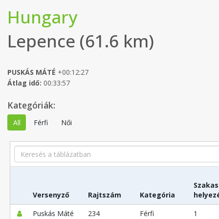
Hungary
Lepence (61.6 km)
PUSKÁS MÁTÉ
+00:12:27
Átlag idő:
00:33:57
Kategóriák:
All
Férfi
Női
Search
Szakas
Versenyző
Rajtszám
Kategória
helyez
Puskás Máté
234
Férfi
1