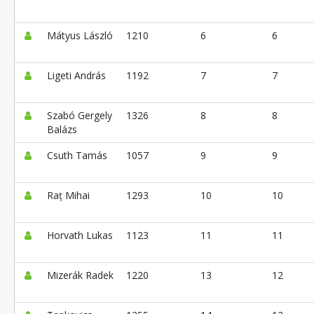
Mátyus László
1210
6
6
Ligeti András
1192
7
7
Szabó Gergely
1326
8
8
Balázs
Csuth Tamás
1057
9
9
Raț Mihai
1293
10
10
Horvath Lukas
1123
11
11
Mizerák Radek
1220
13
12