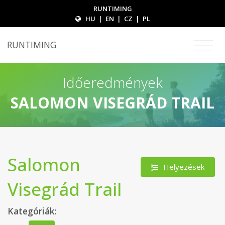
RUNTIMING
HU
|
EN
|
CZ
|
PL
RUNTIMING
Időeredmények
SALOMON VISEGRÁD TRAIL
Salomon
Helyezések
Visegrád Trail
Kategóriák: