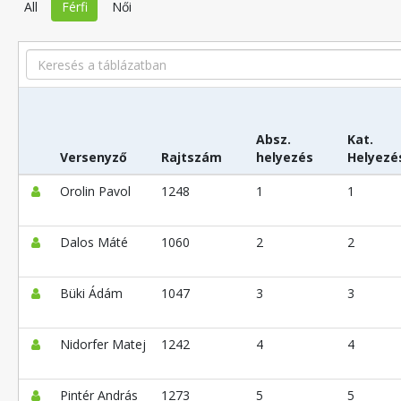
All
Férfi
Női
Search
Absz.
Kat.
Versenyző
Rajtszám
helyezés
Helyezé
Orolin Pavol
1248
1
1
Dalos Máté
1060
2
2
Büki Ádám
1047
3
3
Nidorfer Matej
1242
4
4
Pintér András
1273
5
5