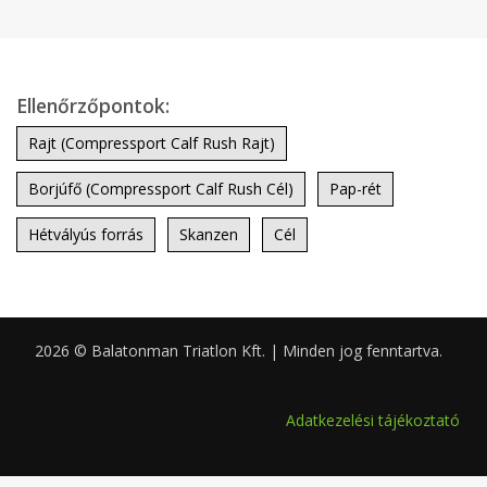
Ellenőrzőpontok:
Rajt (Compressport Calf Rush Rajt)
Borjúfő (Compressport Calf Rush Cél)
Pap-rét
Hétvályús forrás
Skanzen
Cél
2026 © Balatonman Triatlon Kft. | Minden jog fenntartva.
0.075
Adatkezelési tájékoztató