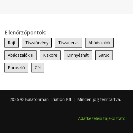
Ellenőrzőpontok:
Rajt
Tiszaörvény
Tiszaderzs
Abádszalók
Abádszalók II
Kisköre
Dinnyéshát
Sarud
Poroszló
Cél
2026 © Balatonman Triatlon Kft. | Minden jog fenntartva.
0.068
Adatkezelési tájékoztató