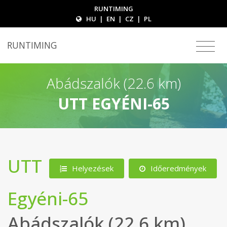
RUNTIMING
HU
|
EN
|
CZ
|
PL
RUNTIMING
Abádszalók (22.6 km)
UTT EGYÉNI-65
UTT
Helyezések
Időeredmények
Egyéni-65
Abádszalók (22.6 km)