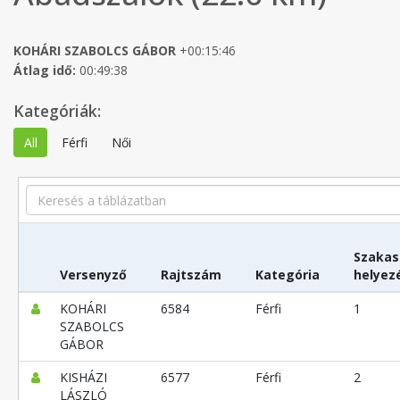
KOHÁRI SZABOLCS GÁBOR
+00:15:46
Átlag idő:
00:49:38
Kategóriák:
All
Férfi
Női
Search
Szakas
Versenyző
Rajtszám
Kategória
helyez
KOHÁRI
6584
Férfi
1
SZABOLCS
GÁBOR
KISHÁZI
6577
Férfi
2
LÁSZLÓ