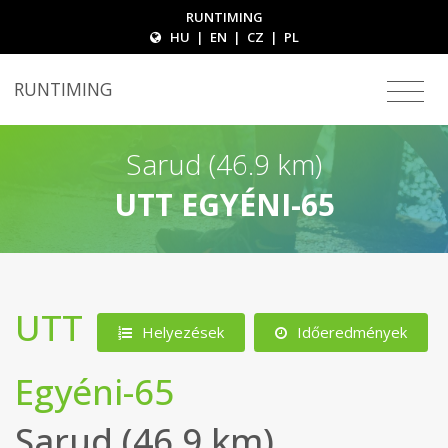
RUNTIMING
HU
|
EN
|
CZ
|
PL
RUNTIMING
Sarud (46.9 km)
UTT EGYÉNI-65
UTT
Helyezések
Időeredmények
Egyéni-65
Sarud (46.9 km)