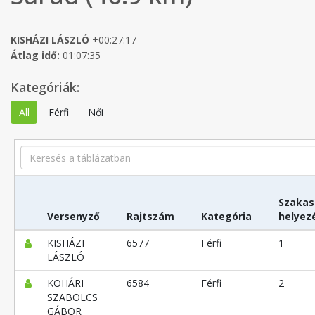
KISHÁZI LÁSZLÓ
+00:27:17
Átlag idő:
01:07:35
Kategóriák:
All
Férfi
Női
Search
Szakas
Versenyző
Rajtszám
Kategória
helyez
KISHÁZI
6577
Férfi
1
LÁSZLÓ
KOHÁRI
6584
Férfi
2
SZABOLCS
GÁBOR