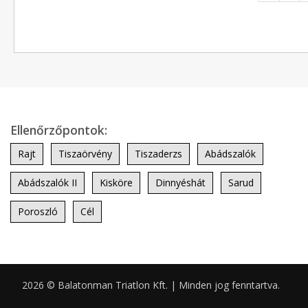
Ellenőrzőpontok:
Rajt
Tiszaörvény
Tiszaderzs
Abádszalók
Abádszalók II
Kisköre
Dinnyéshát
Sarud
Poroszló
Cél
2026 © Balatonman Triatlon Kft. | Minden jog fenntartva.
0.051