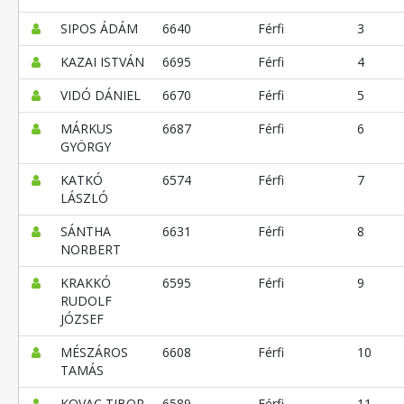
SIPOS ÁDÁM
6640
Férfi
3
KAZAI ISTVÁN
6695
Férfi
4
VIDÓ DÁNIEL
6670
Férfi
5
MÁRKUS
6687
Férfi
6
GYÖRGY
KATKÓ
6574
Férfi
7
LÁSZLÓ
SÁNTHA
6631
Férfi
8
NORBERT
KRAKKÓ
6595
Férfi
9
RUDOLF
JÓZSEF
MÉSZÁROS
6608
Férfi
10
TAMÁS
KOVAC TIBOR
6589
Férfi
11