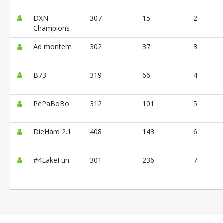
DXN
307
15
2
Champions
Ad montem
302
37
3
B73
319
66
4
PePaBoBo
312
101
5
DieHard 2.1
408
143
6
#4LakeFun
301
236
7