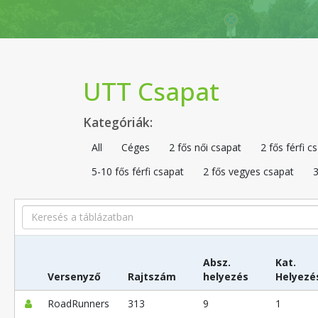
UTT Csapat
Kategóriák:
All
Céges
2 fős női csapat
2 fős férfi c
5-10 fős férfi csapat
2 fős vegyes csapat
3
Search
Absz.
Kat.
Versenyző
Rajtszám
helyezés
Helyezé
RoadRunners
313
9
1