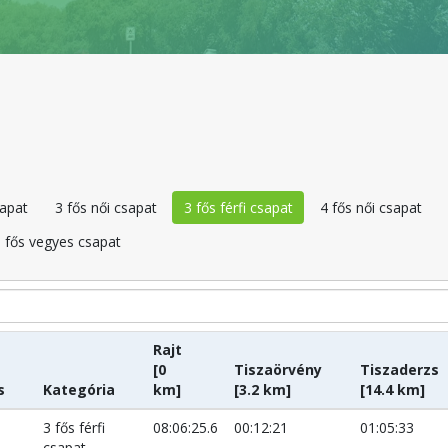
sapat
3 fős női csapat
3 fős férfi csapat
4 fős női csapat
 fős vegyes csapat
Rajt
[0
Tiszaörvény
Tiszaderzs
s
Kategória
km]
[3.2 km]
[14.4 km]
3 fős férfi
08:06:25.6
00:12:21
01:05:33
csapat