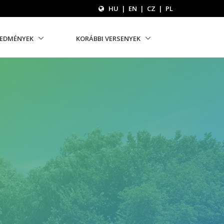
HU
|
EN
|
CZ
|
PL
REDMÉNYEK
KORÁBBI VERSENYEK