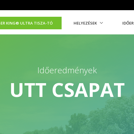
ER KING®️ ULTRA TISZA-TÓ
HELYEZÉSEK
IDŐE
Időeredmények
UTT CSAPAT