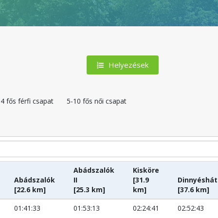
Helyezések
4 fős férfi csapat
5-10 fős női csapat
Abádszalók
Kisköre
Abádszalók
II
[31.9
Dinnyéshát
[22.6 km]
[25.3 km]
km]
[37.6 km]
01:41:33
01:53:13
02:24:41
02:52:43