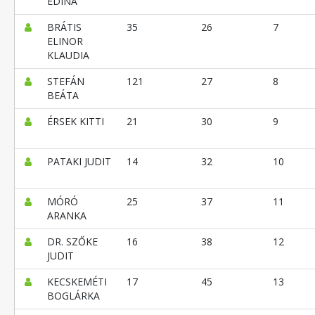
EDINA
BRÁTIS
35
26
7
ELINOR
KLAUDIA
STEFÁN
121
27
8
BEÁTA
ÉRSEK KITTI
21
30
9
PATAKI JUDIT
14
32
10
MÓRÓ
25
37
11
ARANKA
DR. SZŐKE
16
38
12
JUDIT
KECSKEMÉTI
17
45
13
BOGLÁRKA