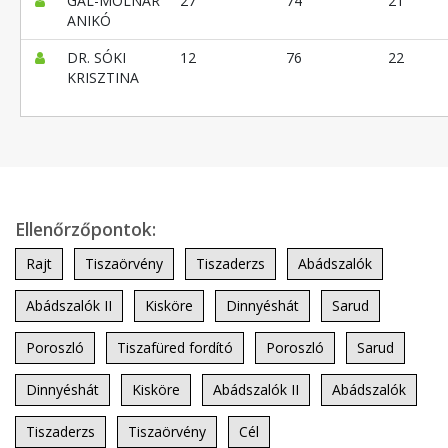
GÁL-MOLNÁR
27
74
21
ANIKÓ
DR. SÓKI
12
76
22
KRISZTINA
Ellenőrzőpontok:
Rajt
Tiszaörvény
Tiszaderzs
Abádszalók
Abádszalók II
Kisköre
Dinnyéshát
Sarud
Poroszló
Tiszafüred fordító
Poroszló
Sarud
Dinnyéshát
Kisköre
Abádszalók II
Abádszalók
Tiszaderzs
Tiszaörvény
Cél