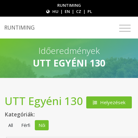
RUNTIMING
HU
|
EN
|
CZ
|
PL
RUNTIMING
Időeredmények
UTT EGYÉNI 130
UTT Egyéni 130
Helyezések
Kategóriák:
All
Férfi
Női