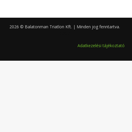
2026 © Balatonman Triatlon Kft. | Minden jog fenntartva.
0.057
Adatkezelési tájékoztató