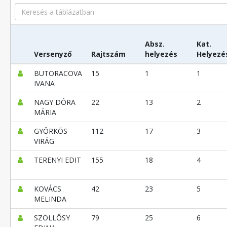
Search
Absz.
Kat.
Versenyző
Rajtszám
helyezés
Helyezé
BUTORACOVA
15
1
1
IVANA
NAGY DÓRA
22
13
2
MÁRIA
GYÖRKÖS
112
17
3
VIRÁG
TERENYI EDIT
155
18
4
KOVÁCS
42
23
5
MELINDA
SZÖLLŐSY
79
25
6