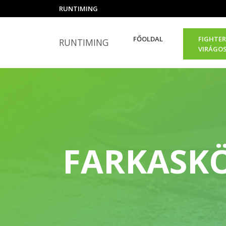
RUNTIMING
FŐOLDAL
FIGHTER
RUNTIMING
VIRÁGO
FARKASKÖ