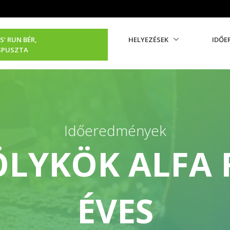
S’ RUN BÉR,
HELYEZÉSEK
IDŐE
SPUSZTA
Időeredmények
LYKÖK ALFA 
ÉVES