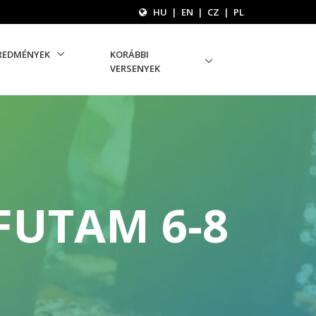
HU
|
EN
|
CZ
|
PL
REDMÉNYEK
KORÁBBI
VERSENYEK
FUTAM 6-8