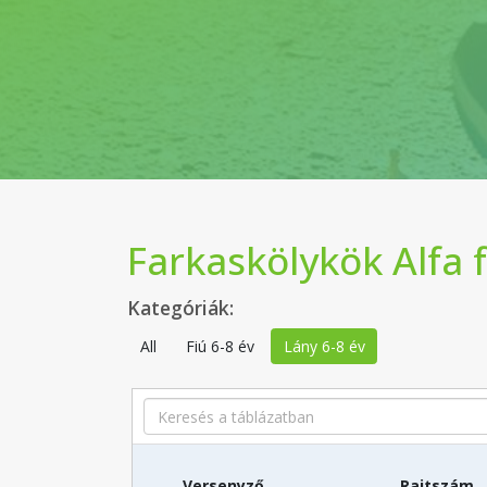
Farkaskölykök Alfa 
Kategóriák:
All
Fiú 6-8 év
Lány 6-8 év
Search
Versenyző
Rajtszám