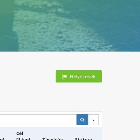
Helyezések
Cél
m]
[1 km]
Távolság
Státusz