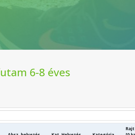
futam 6-8 éves
Rajt
Absz. helyezés
Kat. Helyezés
Kategória
[0 k