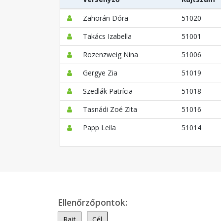
Zahorán Dóra
51020
Takács Izabella
51001
Rozenzweig Nina
51006
Gergye Zia
51019
Szedlák Patrícia
51018
Tasnádi Zoé Zita
51016
Papp Leila
51014
Ellenőrzőpontok:
Rajt
Cél