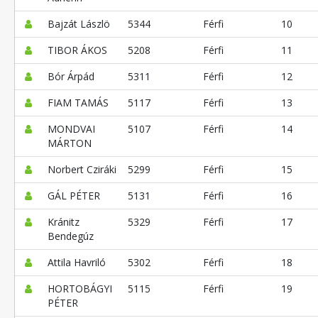
Bajzát Lászlö
5344
Férfi
10
TIBOR ÁKOS
5208
Férfi
11
Bór Árpád
5311
Férfi
12
FIAM TAMÁS
5117
Férfi
13
MONDVAI
5107
Férfi
14
MÁRTON
Norbert Cziráki
5299
Férfi
15
GÁL PÉTER
5131
Férfi
16
Kránitz
5329
Férfi
17
Bendegúz
Attila Havriló
5302
Férfi
18
HORTOBÁGYI
5115
Férfi
19
PÉTER