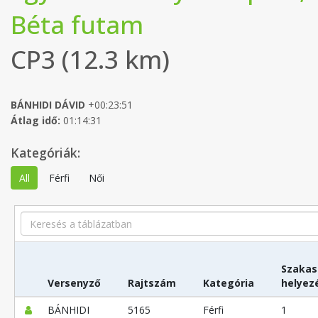
Béta futam
CP3 (12.3 km)
BÁNHIDI DÁVID
+00:23:51
Átlag idő:
01:14:31
Kategóriák:
All
Férfi
Női
Search
Szakas
Versenyző
Rajtszám
Kategória
helyez
BÁNHIDI
5165
Férfi
1