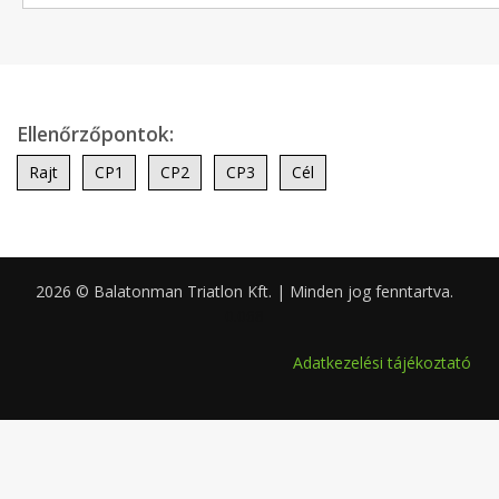
Ellenőrzőpontok:
Rajt
CP1
CP2
CP3
Cél
2026 © Balatonman Triatlon Kft. | Minden jog fenntartva.
0.068
Adatkezelési tájékoztató