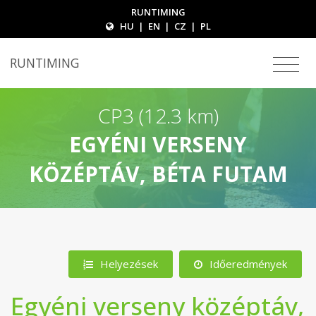
RUNTIMING
HU
|
EN
|
CZ
|
PL
RUNTIMING
CP3 (12.3 km)
EGYÉNI VERSENY
KÖZÉPTÁV, BÉTA FUTAM
Helyezések
Időeredmények
Egyéni verseny középtáv,