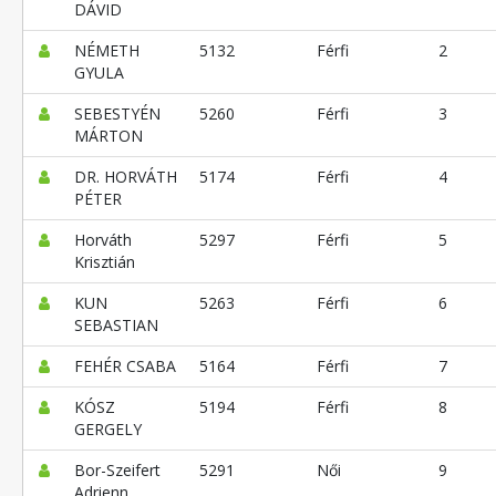
DÁVID
NÉMETH
5132
Férfi
2
GYULA
SEBESTYÉN
5260
Férfi
3
MÁRTON
DR. HORVÁTH
5174
Férfi
4
PÉTER
Horváth
5297
Férfi
5
Krisztián
KUN
5263
Férfi
6
SEBASTIAN
FEHÉR CSABA
5164
Férfi
7
KÓSZ
5194
Férfi
8
GERGELY
Bor-Szeifert
5291
Női
9
Adrienn