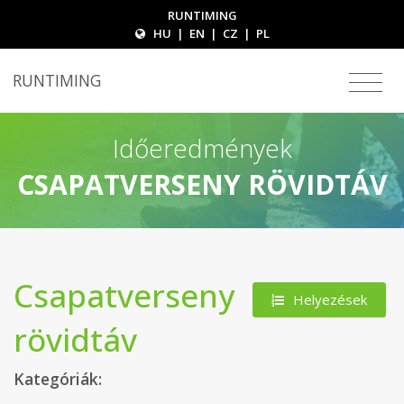
RUNTIMING
HU
|
EN
|
CZ
|
PL
RUNTIMING
Időeredmények
CSAPATVERSENY RÖVIDTÁV
Csapatverseny
Helyezések
rövidtáv
Kategóriák: