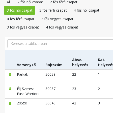
All
2 fős női csapat
2 fős férfi csapat
3 fős női csapat
3 fős férfi csapat
4 fős női csapat
4 fős férfi csapat
2 fős vegyes csapat
3 fős vegyes csapat
4 fős vegyes csapat
Search
Absz.
Kat.
Versenyző
Rajtszám
helyezés
Helyezé
Párkák
30039
22
1
Élj-Szeress-
30037
23
2
Fuss Warriors
ZsSzK
30040
42
3