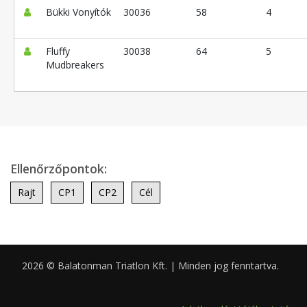
Bükki Vonyítók
30036
58
4
Fluffy
30038
64
5
Mudbreakers
Ellenőrzőpontok:
Rajt
CP1
CP2
Cél
2026 © Balatonman Triatlon Kft. | Minden jog fenntartva.
0.040