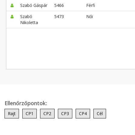
Szabó Gáspár
5466
Férfi
Szabó
5473
Női
Nikoletta
Ellenőrzőpontok:
Rajt
CP1
CP2
CP3
CP4
Cél