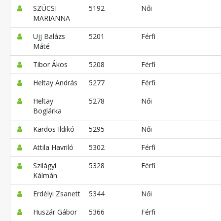
SZÜCSI
5192
Női
MARIANNA
Ujj Balázs
5201
Férfi
Máté
Tibor Ákos
5208
Férfi
Heltay András
5277
Férfi
Heltay
5278
Női
Boglárka
Kardos Ildikó
5295
Női
Attila Havriló
5302
Férfi
Szilágyi
5328
Férfi
Kálmán
Erdélyi Zsanett
5344
Női
Huszár Gábor
5366
Férfi