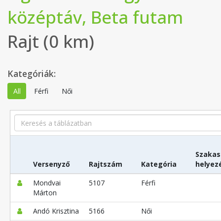
középtáv, Beta futam
Rajt (0 km)
Kategóriák:
All
Férfi
Női
Search
Szakas
Versenyző
Rajtszám
Kategória
helyez
Mondvai
5107
Férfi
Márton
Andó Krisztina
5166
Női