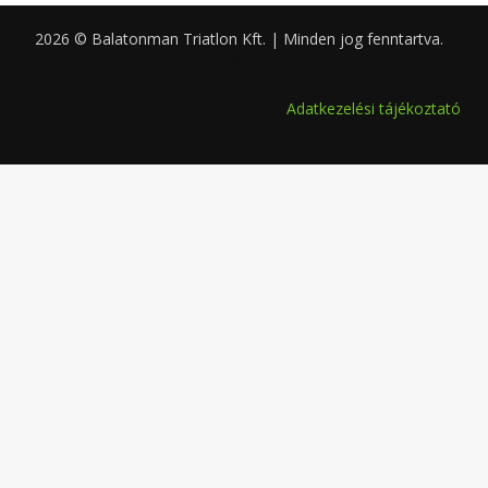
2026 © Balatonman Triatlon Kft. | Minden jog fenntartva.
0.052
Adatkezelési tájékoztató