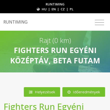
RUNTIMING
HU
|
EN
|
CZ
|
PL
RUNTIMING
Rajt (0 km)
FIGHTERS RUN EGYÉNI
KÖZÉPTÁV, BETA FUTAM
Helyezések
Időeredmények
Fighters Run Egyéni