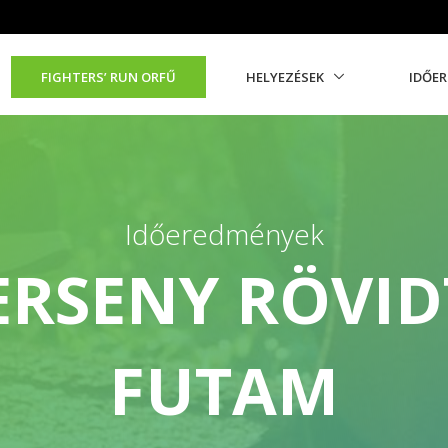
FIGHTERS’ RUN ORFŰ
HELYEZÉSEK
IDŐE
Időeredmények
ERSENY RÖVID
FUTAM