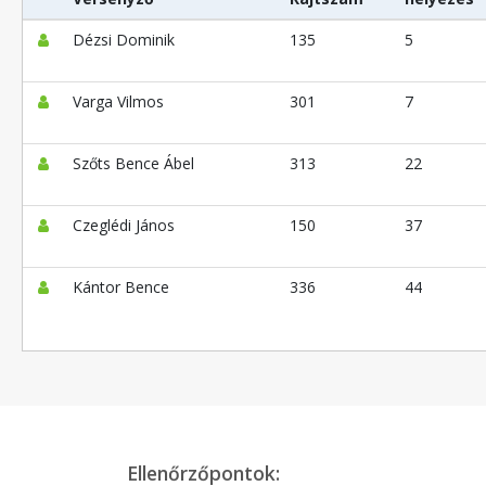
Dézsi Dominik
135
5
Varga Vilmos
301
7
Szőts Bence Ábel
313
22
Czeglédi János
150
37
Kántor Bence
336
44
Ellenőrzőpontok: