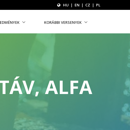
HU
|
EN
|
CZ
|
PL
REDMÉNYEK
KORÁBBI VERSENYEK
TÁV, ALFA