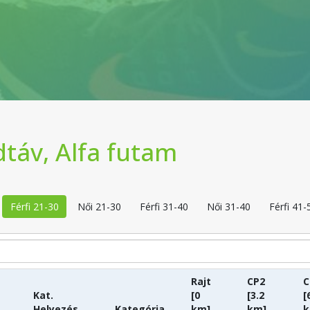
dtáv, Alfa futam
Férfi 21-30
Női 21-30
Férfi 31-40
Női 31-40
Férfi 41-
Rajt
CP2
C
Kat.
[0
[3.2
[
Helyezés
Kategória
km]
km]
k