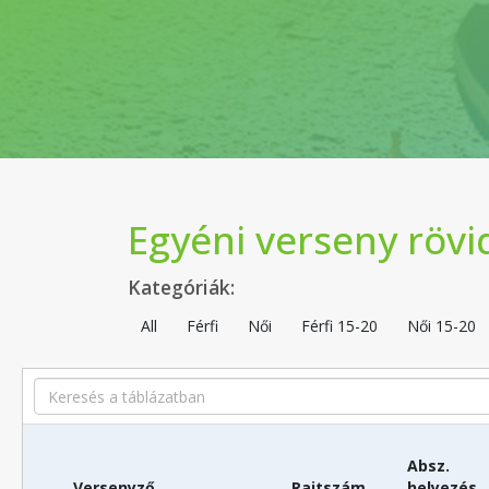
Egyéni verseny rövi
Kategóriák:
All
Férfi
Női
Férfi 15-20
Női 15-20
Search
Absz.
Versenyző
Rajtszám
helyezés