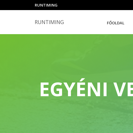
RUNTIMING
RUNTIMING
FŐOLDAL
EGYÉNI V