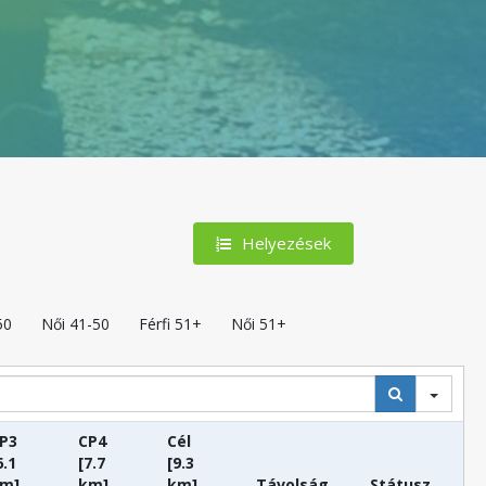
Helyezések
50
Női 41-50
Férfi 51+
Női 51+
P3
CP4
Cél
6.1
[7.7
[9.3
m]
km]
km]
Távolság
Státusz