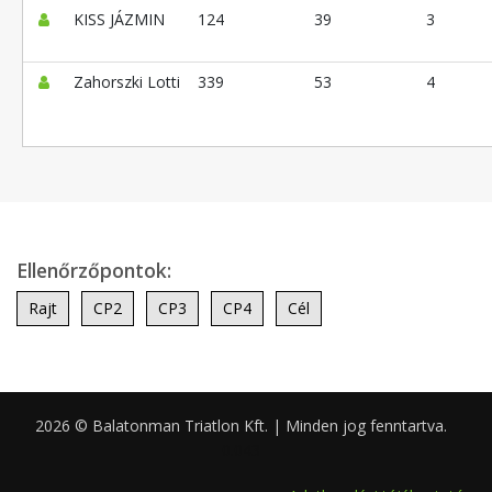
KISS JÁZMIN
124
39
3
Zahorszki Lotti
339
53
4
Ellenőrzőpontok:
Rajt
CP2
CP3
CP4
Cél
2026 © Balatonman Triatlon Kft. | Minden jog fenntartva.
0.043