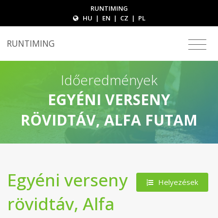
RUNTIMING
HU
|
EN
|
CZ
|
PL
RUNTIMING
Időeredmények
EGYÉNI VERSENY
RÖVIDTÁV, ALFA FUTAM
Egyéni verseny
Helyezések
rövidtáv, Alfa