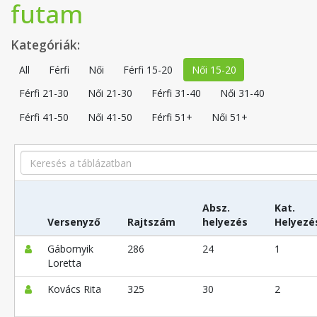
futam
Kategóriák:
All
Férfi
Női
Férfi 15-20
Női 15-20
Férfi 21-30
Női 21-30
Férfi 31-40
Női 31-40
Férfi 41-50
Női 41-50
Férfi 51+
Női 51+
Search
Absz.
Kat.
Versenyző
Rajtszám
helyezés
Helyezé
Gábornyik
286
24
1
Loretta
Kovács Rita
325
30
2