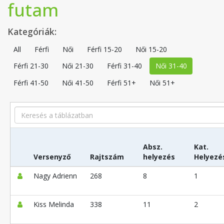
futam
Kategóriák:
All
Férfi
Női
Férfi 15-20
Női 15-20
Férfi 21-30
Női 21-30
Férfi 31-40
Női 31-40
Férfi 41-50
Női 41-50
Férfi 51+
Női 51+
Search
Absz.
Kat.
Versenyző
Rajtszám
helyezés
Helyezé
Nagy Adrienn
268
8
1
Kiss Melinda
338
11
2