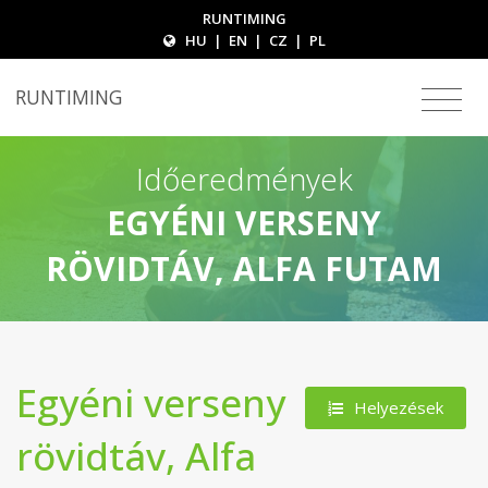
RUNTIMING
HU
|
EN
|
CZ
|
PL
RUNTIMING
Időeredmények
EGYÉNI VERSENY
RÖVIDTÁV, ALFA FUTAM
Egyéni verseny
Helyezések
rövidtáv, Alfa