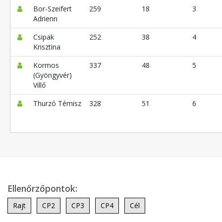
Bor-Szeifert
259
18
3
Adrienn
Csipak
252
38
4
Krisztina
Kormos
337
48
5
(Gyöngyvér)
Villő
Thurzó Témisz
328
51
6
Ellenőrzőpontok:
Rajt
CP2
CP3
CP4
Cél