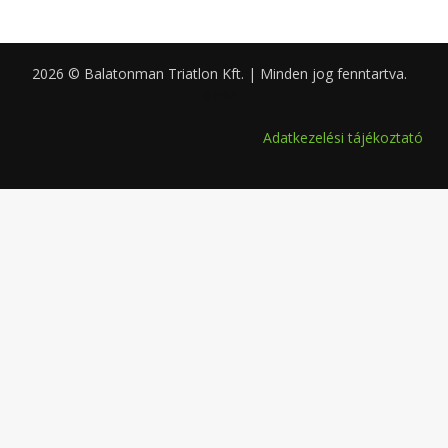
2026 © Balatonman Triatlon Kft. | Minden jog fenntartva.
0.034
Adatkezelési tájékoztató