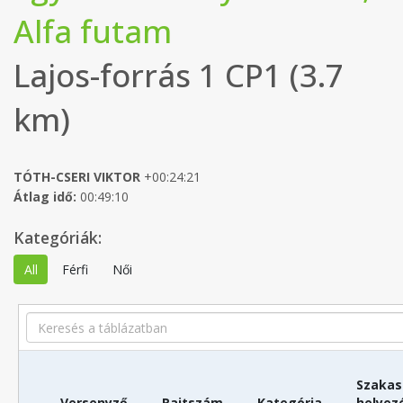
Alfa futam
Lajos-forrás 1 CP1 (3.7
km)
TÓTH-CSERI VIKTOR
+00:24:21
Átlag idő:
00:49:10
Kategóriák:
All
Férfi
Női
Search
Szakas
Versenyző
Rajtszám
Kategória
helyez