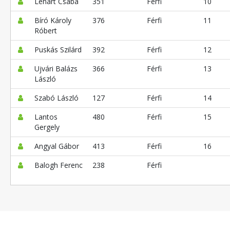
Lénárt Csaba
351
Férfi
10
Bíró Károly
376
Férfi
11
Róbert
Puskás Szilárd
392
Férfi
12
Ujvári Balázs
366
Férfi
13
László
Szabó László
127
Férfi
14
Lantos
480
Férfi
15
Gergely
Angyal Gábor
413
Férfi
16
Balogh Ferenc
238
Férfi