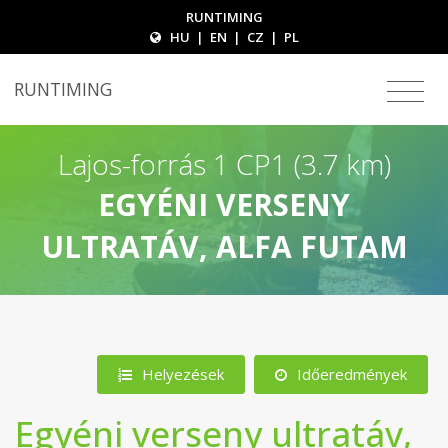
RUNTIMING
HU
|
EN
|
CZ
|
PL
RUNTIMING
Lajos-forrás 1 CP1 (3.7 km)
EGYÉNI VERSENY
ULTRATÁV, ALFA FUTAM
Helyezések
Időeredmények
Egyéni verseny ultratáv,