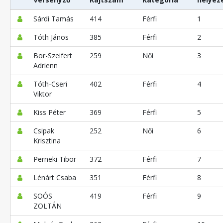
Sárdi Tamás
414
Férfi
1
Tóth János
385
Férfi
2
Bor-Szeifert
259
Női
3
Adrienn
Tóth-Cseri
402
Férfi
4
Viktor
Kiss Péter
369
Férfi
5
Csipak
252
Női
6
Krisztina
Perneki Tibor
372
Férfi
7
Lénárt Csaba
351
Férfi
8
SOÓS
419
Férfi
9
ZOLTÁN