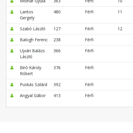
Molnár Gyula
363
Férfi
10
Lantos
480
Férfi
11
Gergely
Szabó László
127
Férfi
12
Balogh Ferenc
238
Férfi
Ujvári Balázs
366
Férfi
László
Bíró Károly
376
Férfi
Róbert
Puskás Szilárd
392
Férfi
Angyal Gábor
413
Férfi