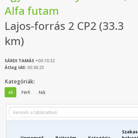
Alfa futam
Lajos-forrás 2 CP2 (33.3
km)
SÁRDI TAMÁS
+00:10:32
Átlag idő:
00:36:25
Kategóriák:
All
Férfi
Női
Search
Szakas
Versenyző
Rajtszám
Kategória
helyez