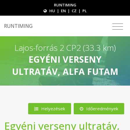
RUNTIMING
HU
|
EN
|
CZ
|
PL
RUNTIMING
Lajos-forrás 2 CP2 (33.3 km)
EGYÉNI VERSENY
ULTRATÁV, ALFA FUTAM
Helyezések
Időeredmények
Egyéni verseny ultratáv,