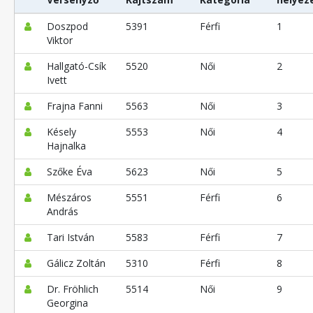
Doszpod
5391
Férfi
1
Viktor
Hallgató-Csík
5520
Női
2
Ivett
Frajna Fanni
5563
Női
3
Késely
5553
Női
4
Hajnalka
Szőke Éva
5623
Női
5
Mészáros
5551
Férfi
6
András
Tari István
5583
Férfi
7
Gálicz Zoltán
5310
Férfi
8
Dr. Fröhlich
5514
Női
9
Georgina