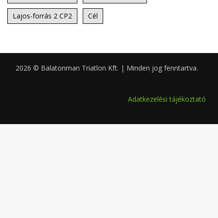
Lajos-forrás 2 CP2
Cél
2026 © Balatonman Triatlon Kft. | Minden jog fenntartva.
0.049
Adatkezelési tájékoztató