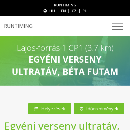
RUNTIMING
HU
|
EN
|
CZ
|
PL
RUNTIMING
Lajos-forrás 1 CP1 (3.7 km)
EGYÉNI VERSENY
ULTRATÁV, BÉTA FUTAM
Helyezések
Időeredmények
Egyéni verseny ultratáv,