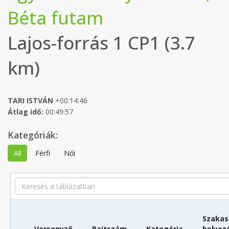
Béta futam
Lajos-forrás 1 CP1 (3.7
km)
TARI ISTVÁN
+00:14:46
Átlag idő:
00:49:57
Kategóriák:
All
Férfi
Női
Search
Szakas
Versenyző
Rajtszám
Kategória
helyez