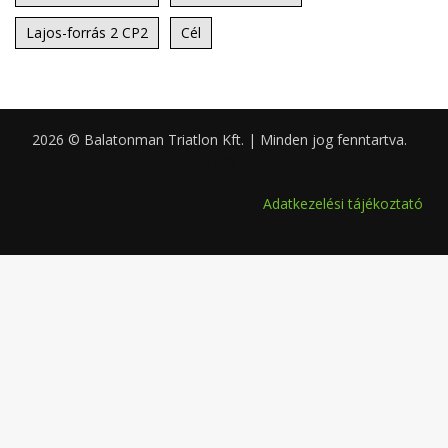
Lajos-forrás 2 CP2
Cél
2026 © Balatonman Triatlon Kft. | Minden jog fenntartva.
0.046
Adatkezelési tájékoztató