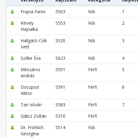
Frajna Fanni
5563
Női
1
Késely
5553
Női
2
Hajnalka
Hallgató-Csík
5520
Női
3
Ivett
Szőke Éva
5623
Női
4
Mészáros
5551
Férfi
5
András
Doszpod
5391
Férfi
6
Viktor
Tari István
5583
Férfi
7
Gálicz Zoltán
5310
Férfi
Dr. Fröhlich
5514
Női
Georgina