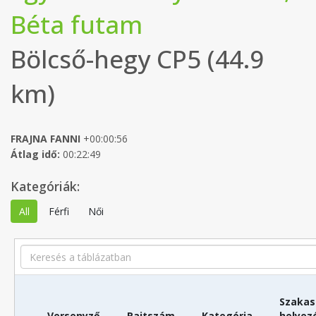
Béta futam
Bölcső-hegy CP5 (44.9
km)
FRAJNA FANNI
+00:00:56
Átlag idő:
00:22:49
Kategóriák:
All
Férfi
Női
Search
Szakas
Versenyző
Rajtszám
Kategória
helyez