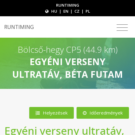
RUNTIMING
HU
|
EN
|
CZ
|
PL
RUNTIMING
Bölcső-hegy CP5 (44.9 km)
EGYÉNI VERSENY
ULTRATÁV, BÉTA FUTAM
Helyezések
Időeredmények
Egyéni verseny ultratáv,