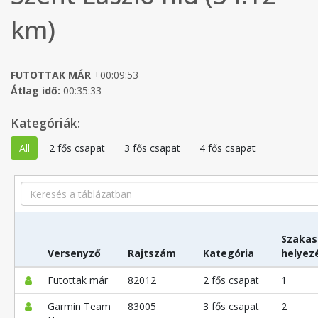
km)
FUTOTTAK MÁR
+00:09:53
Átlag idő:
00:35:33
Kategóriák:
All
2 fős csapat
3 fős csapat
4 fős csapat
Search
Szakas
Versenyző
Rajtszám
Kategória
helyez
Futottak már
82012
2 fős csapat
1
Garmin Team
83005
3 fős csapat
2