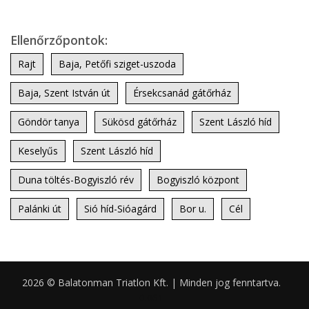
Ellenőrzőpontok:
Rajt
Baja, Petőfi sziget-uszoda
Baja, Szent István út
Érsekcsanád gátőrház
Göndör tanya
Sükösd gátőrház
Szent László híd
Keselyűs
Szent László híd
Duna töltés-Bogyiszló rév
Bogyiszló központ
Palánki út
Sió híd-Sióagárd
Bor u.
Cél
2026 © Balatonman Triatlon Kft. | Minden jog fenntartva.
0.061