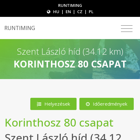
RUNTIMING
HU
|
EN
|
CZ
|
PL
RUNTIMING
Szent László híd (34.12 km)
KORINTHOSZ 80 CSAPAT
Helyezések
Időeredmények
Korinthosz 80 csapat
Szent László híd (34.12