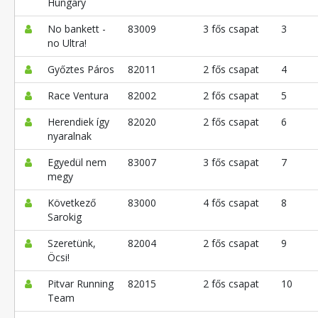
Hungary
No bankett -
83009
3 fős csapat
3
no Ultra!
Győztes Páros
82011
2 fős csapat
4
Race Ventura
82002
2 fős csapat
5
Herendiek így
82020
2 fős csapat
6
nyaralnak
Egyedül nem
83007
3 fős csapat
7
megy
Következő
83000
4 fős csapat
8
Sarokig
Szeretünk,
82004
2 fős csapat
9
Öcsi!
Pitvar Running
82015
2 fős csapat
10
Team