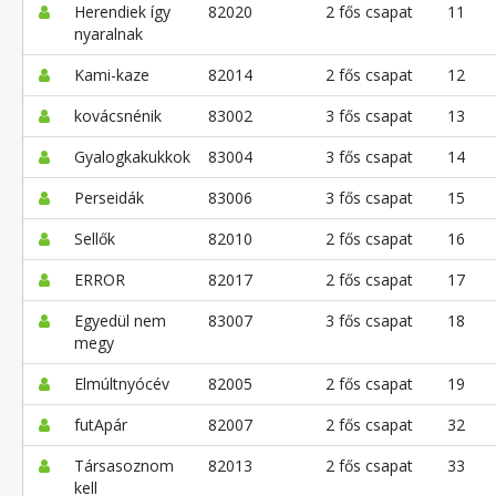
Herendiek így
82020
2 fős csapat
11
nyaralnak
Kami-kaze
82014
2 fős csapat
12
kovácsnénik
83002
3 fős csapat
13
Gyalogkakukkok
83004
3 fős csapat
14
Perseidák
83006
3 fős csapat
15
Sellők
82010
2 fős csapat
16
ERROR
82017
2 fős csapat
17
Egyedül nem
83007
3 fős csapat
18
megy
Elmúltnyócév
82005
2 fős csapat
19
futApár
82007
2 fős csapat
32
Társasoznom
82013
2 fős csapat
33
kell