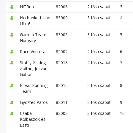
HiTRun
82006
2 fős csapat
3
No bankett - no
83009
3 fős csapat
4
Ultra!
Garmin Team
83005
3 fős csapat
5
Hungary
Race Ventura
82002
2 fős csapat
6
Stáhly-Zsideg
82018
2 fős csapat
7
Zoltán, Jósvai
Gábor
Pitvar Running
82015
2 fős csapat
8
Team
Győztes Páros
82011
2 fős csapat
9
Csabai
83003
3 fős csapat
10
Kolbászok és
Eszti