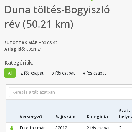
Duna töltés-Bogyiszló
rév (50.21 km)
FUTOTTAK MÁR
+00:08:42
Átlag idő:
00:31:21
Kategóriák:
All
2 fős csapat
3 fős csapat
4 fős csapat
Search
Szaka
Versenyző
Rajtszám
Kategória
helye
Futottak már
82012
2 fős csapat
2