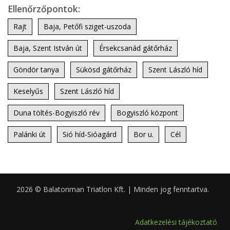
Ellenőrzőpontok:
Rajt
Baja, Petőfi sziget-uszoda
Baja, Szent István út
Érsekcsanád gátőrház
Göndör tanya
Sükösd gátőrház
Szent László híd
Keselyűs
Szent László híd
Duna töltés-Bogyiszló rév
Bogyiszló központ
Palánki út
Sió híd-Sióagárd
Bor u.
Cél
2026 © Balatonman Triatlon Kft. | Minden jog fenntartva.
0.045
Adatkezelési tájékoztató