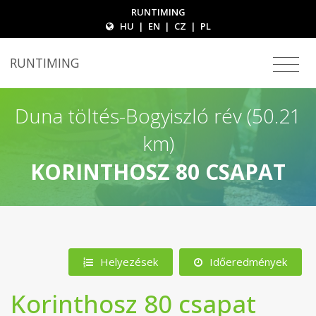
RUNTIMING
HU
|
EN
|
CZ
|
PL
RUNTIMING
Duna töltés-Bogyiszló rév (50.21
km)
KORINTHOSZ 80 CSAPAT
Helyezések
Időeredmények
Korinthosz 80 csapat