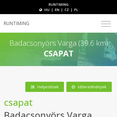
RUNTIMING
HU
|
EN
|
CZ
|
PL
RUNTIMING
Badacsonyörs Varga (39.6 km)
CSAPAT
Helyezések
Időeredmények
csapat
Badacsonyörs Varga