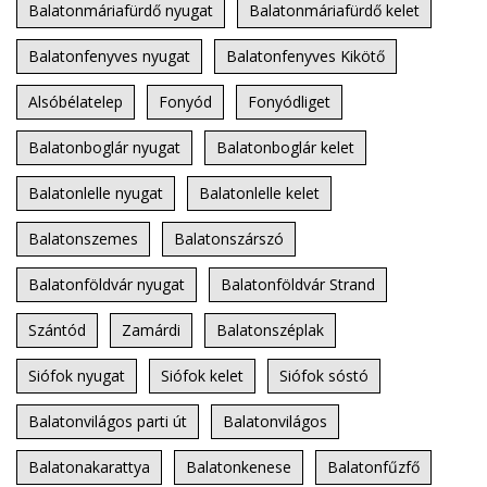
Balatonmáriafürdő nyugat
Balatonmáriafürdő kelet
Balatonfenyves nyugat
Balatonfenyves Kikötő
Alsóbélatelep
Fonyód
Fonyódliget
Balatonboglár nyugat
Balatonboglár kelet
Balatonlelle nyugat
Balatonlelle kelet
Balatonszemes
Balatonszárszó
Balatonföldvár nyugat
Balatonföldvár Strand
Szántód
Zamárdi
Balatonszéplak
Siófok nyugat
Siófok kelet
Siófok sóstó
Balatonvilágos parti út
Balatonvilágos
Balatonakarattya
Balatonkenese
Balatonfűzfő