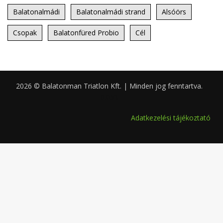
Balatonalmádi
Balatonalmádi strand
Alsóörs
Csopak
Balatonfüred Probio
Cél
2026 © Balatonman Triatlon Kft. | Minden jog fenntartva.
0.053
Adatkezelési tájékoztató