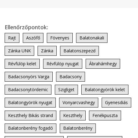
Ellenőrzőpontok:
Rajt
Aszófő
Fövenyes
Balatonakali
Zánka UNK
Zánka
Balatonszepezd
Révfülöp kelet
Révfülöp nyugat
Ábrahámhegy
Badacsonyörs Varga
Badacsony
Badacsonytördemic
Szigliget
Balatongyörök kelet
Balatongyörök nyugat
Vonyarcvashegy
Gyenesdiás
Keszthely Bikás strand
Keszthely
Fenékpuszta
Balatonberény fogadó
Balatonberény