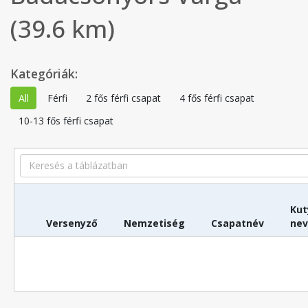
(39.6 km)
Kategóriák:
All
Férfi
2 fős férfi csapat
4 fős férfi csapat
10-13 fős férfi csapat
Search
Kut
Versenyző
Nemzetiség
Csapatnév
ne