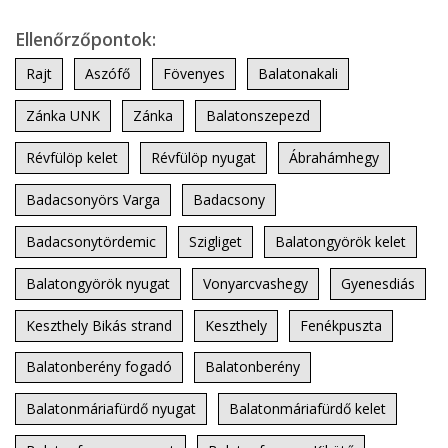
Ellenőrzőpontok:
Rajt
Aszófő
Fövenyes
Balatonakali
Zánka UNK
Zánka
Balatonszepezd
Révfülöp kelet
Révfülöp nyugat
Ábrahámhegy
Badacsonyörs Varga
Badacsony
Badacsonytördemic
Szigliget
Balatongyörök kelet
Balatongyörök nyugat
Vonyarcvashegy
Gyenesdiás
Keszthely Bikás strand
Keszthely
Fenékpuszta
Balatonberény fogadó
Balatonberény
Balatonmáriafürdő nyugat
Balatonmáriafürdő kelet