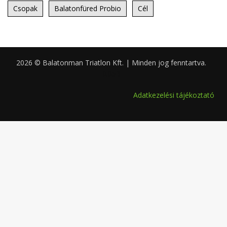
Csopak
Balatonfüred Probio
Cél
2026 © Balatonman Triatlon Kft. | Minden jog fenntartva.
0.053
Adatkezelési tájékoztató