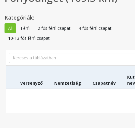
Kategóriák:
All
Férfi
2 fős férfi csapat
4 fős férfi csapat
10-13 fős férfi csapat
Search
Kut
Versenyző
Nemzetiség
Csapatnév
ne