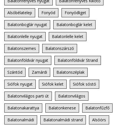
Balatonfenyves nyugat
Balatonfenyves Kikötő
Alsóbélatelep
Fonyód
Fonyódliget
Balatonboglár nyugat
Balatonboglár kelet
Balatonlelle nyugat
Balatonlelle kelet
Balatonszemes
Balatonszárszó
Balatonföldvár nyugat
Balatonföldvár Strand
Szántód
Zamárdi
Balatonszéplak
Siófok nyugat
Siófok kelet
Siófok sóstó
Balatonvilágos parti út
Balatonvilágos
Balatonakarattya
Balatonkenese
Balatonfűzfő
Balatonalmádi
Balatonalmádi strand
Alsóörs