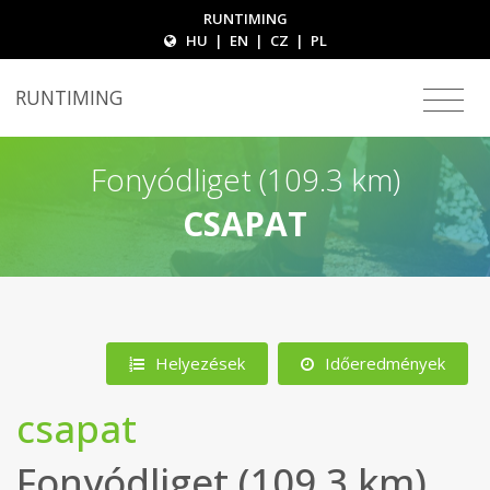
RUNTIMING
HU
|
EN
|
CZ
|
PL
RUNTIMING
Fonyódliget (109.3 km)
CSAPAT
Helyezések
Időeredmények
csapat
Fonyódliget (109.3 km)