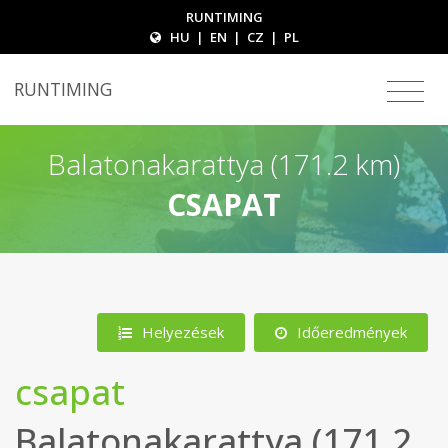
RUNTIMING
HU
|
EN
|
CZ
|
PL
RUNTIMING
Balatonakarattya (171.2 km)
CSAPAT
Helyezések
Időeredmények
csapat
Balatonakarattya (171.2