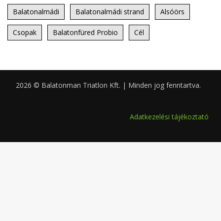
Balatonalmádi
Balatonalmádi strand
Alsóörs
Csopak
Balatonfüred Probio
Cél
2026 © Balatonman Triatlon Kft. | Minden jog fenntartva.
0.057
Adatkezelési tájékoztató