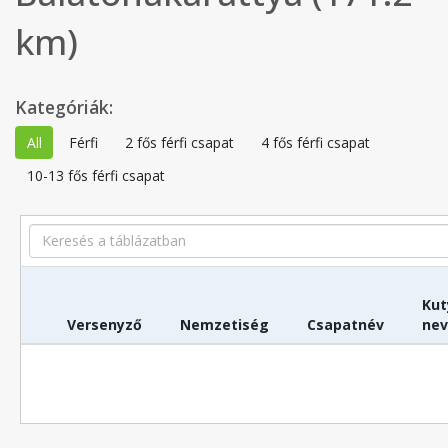
km)
Kategóriák:
All
Férfi
2 fős férfi csapat
4 fős férfi csapat
10-13 fős férfi csapat
Search
Kut
Versenyző
Nemzetiség
Csapatnév
ne