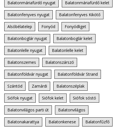
Balatonmáriafürdő nyugat
Balatonmáriafürdő kelet
Balatonfenyves nyugat
Balatonfenyves Kikötő
Alsóbélatelep
Fonyód
Fonyódliget
Balatonboglár nyugat
Balatonboglár kelet
Balatonlelle nyugat
Balatonlelle kelet
Balatonszemes
Balatonszárszó
Balatonföldvár nyugat
Balatonföldvár Strand
Szántód
Zamárdi
Balatonszéplak
Siófok nyugat
Siófok kelet
Siófok sóstó
Balatonvilágos parti út
Balatonvilágos
Balatonakarattya
Balatonkenese
Balatonfűzfő