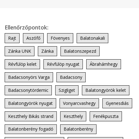
Ellenőrzőpontok:
Rajt
Aszófő
Fövenyes
Balatonakali
Zánka UNK
Zánka
Balatonszepezd
Révfülöp kelet
Révfülöp nyugat
Ábrahámhegy
Badacsonyörs Varga
Badacsony
Badacsonytördemic
Szigliget
Balatongyörök kelet
Balatongyörök nyugat
Vonyarcvashegy
Gyenesdiás
Keszthely Bikás strand
Keszthely
Fenékpuszta
Balatonberény fogadó
Balatonberény