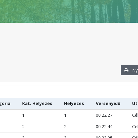
Nyo
gória
Kat. Helyezés
Helyezés
Versenyidő
Ut
1
1
00:22:27
Cé
2
2
00:22:44
Cé
3
3
00:23:25
Cé