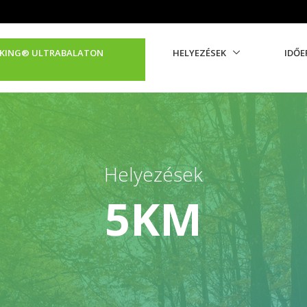
 KING®️ ULTRABALATON
HELYEZÉSEK
IDŐE
Helyezések
5KM