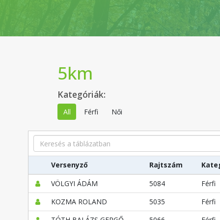
5km
Kategóriák:
All
Férfi
Női
Search
Versenyző
Rajtszám
Kate
VÖLGYI ÁDÁM
5084
Férfi
KOZMA ROLAND
5035
Férfi
TÓTH BALÁZS GERGŐ
5066
Férfi