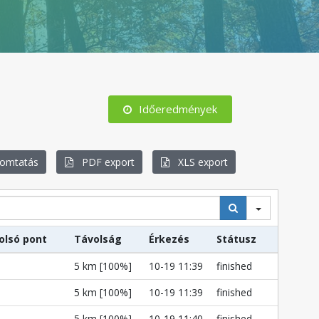
Időeredmények
mtatás
PDF export
XLS export
olsó pont
Távolság
Érkezés
Státusz
l
5 km [100%]
10-19 11:39
finished
l
5 km [100%]
10-19 11:39
finished
l
5 km [100%]
10-19 11:40
finished