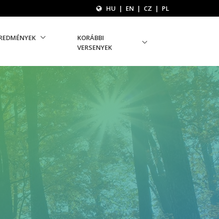
HU
|
EN
|
CZ
|
PL
REDMÉNYEK
KORÁBBI
VERSENYEK