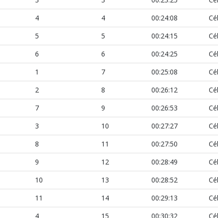
4
4
00:24:08
Cé
5
5
00:24:15
Cé
6
6
00:24:25
Cé
1
7
00:25:08
Cé
2
8
00:26:12
Cé
7
9
00:26:53
Cé
3
10
00:27:27
Cé
8
11
00:27:50
Cé
9
12
00:28:49
Cé
10
13
00:28:52
Cé
11
14
00:29:13
Cé
4
15
00:30:32
Cé