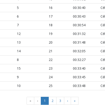
5
16
00:30:40
Cé
6
17
00:30:43
Cé
7
18
00:30:54
Cé
12
19
00:31:32
Cé
13
20
00:31:48
Cé
14
21
00:32:05
Cé
8
22
00:32:27
Cé
15
23
00:33:40
Cé
9
24
00:33:45
Cé
10
25
00:33:48
Cé
«
‹
1
2
3
›
»