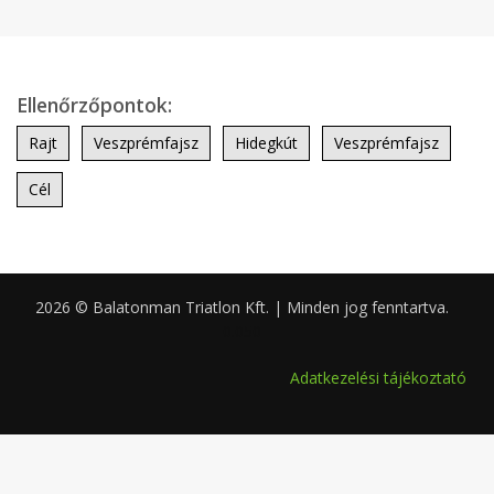
Ellenőrzőpontok:
Rajt
Veszprémfajsz
Hidegkút
Veszprémfajsz
Cél
2026 © Balatonman Triatlon Kft. | Minden jog fenntartva.
0.050
Adatkezelési tájékoztató