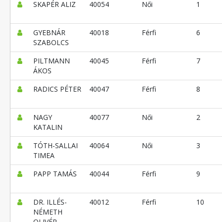
SKAPÉR ALIZ
40054
Női
1
GYEBNÁR
40018
Férfi
6
SZABOLCS
PILTMANN
40045
Férfi
7
ÁKOS
RADICS PÉTER
40047
Férfi
8
NAGY
40077
Női
2
KATALIN
TÓTH-SALLAI
40064
Női
3
TIMEA
PAPP TAMÁS
40044
Férfi
9
DR. ILLÉS-
40012
Férfi
10
NÉMETH
OLIVÉR