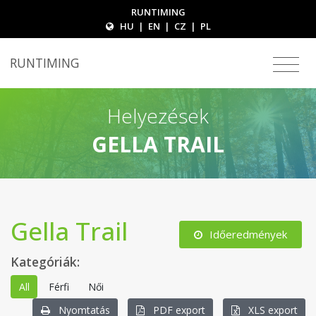
RUNTIMING
HU
|
EN
|
CZ
|
PL
RUNTIMING
Helyezések
GELLA TRAIL
Gella Trail
Időeredmények
Kategóriák:
All
Férfi
Női
Nyomtatás
PDF export
XLS export