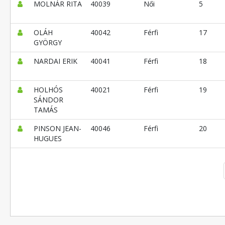
MOLNÁR RITA
40039
Női
5
OLÁH
40042
Férfi
17
GYÖRGY
NARDAI ERIK
40041
Férfi
18
HOLHÓS
40021
Férfi
19
SÁNDOR
TAMÁS
PINSON JEAN-
40046
Férfi
20
HUGUES