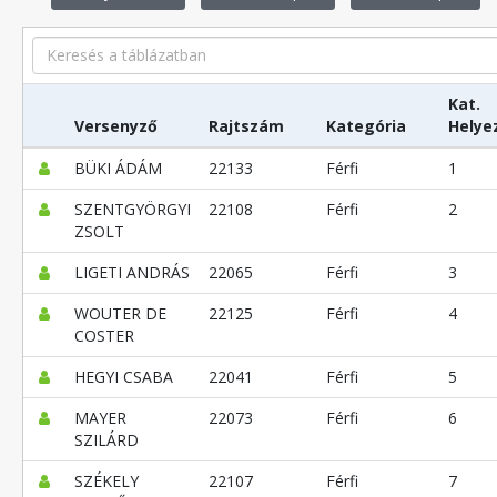
Search
Kat.
Versenyző
Rajtszám
Kategória
Helye
BÜKI ÁDÁM
22133
Férfi
1
SZENTGYÖRGYI
22108
Férfi
2
ZSOLT
LIGETI ANDRÁS
22065
Férfi
3
WOUTER DE
22125
Férfi
4
COSTER
HEGYI CSABA
22041
Férfi
5
MAYER
22073
Férfi
6
SZILÁRD
SZÉKELY
22107
Férfi
7