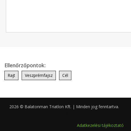
Ellenőrzőpontok:
Rajt
Veszprémfajsz
Cél
2026 © Balatonman Triatlon Kft. | Minden jog fenntartva.
0.038
Adatkezelési tájékoztató