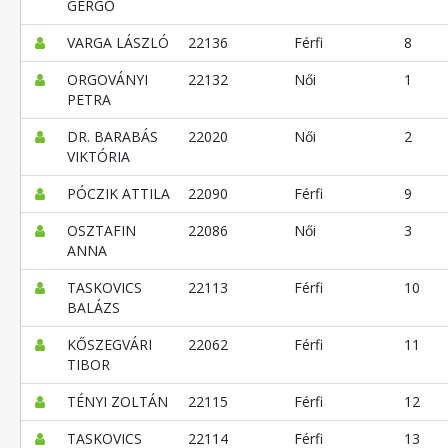
GERGŐ
VARGA LÁSZLÓ
22136
Férfi
8
ORGOVÁNYI
22132
Női
1
PETRA
DR. BARABÁS
22020
Női
2
VIKTÓRIA
PÓCZIK ATTILA
22090
Férfi
9
OSZTAFIN
22086
Női
3
ANNA
TASKOVICS
22113
Férfi
10
BALÁZS
KŐSZEGVÁRI
22062
Férfi
11
TIBOR
TÉNYI ZOLTÁN
22115
Férfi
12
TASKOVICS
22114
Férfi
13