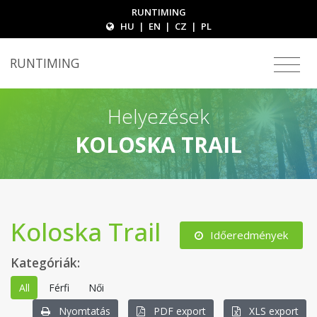
RUNTIMING
HU
|
EN
|
CZ
|
PL
RUNTIMING
Helyezések
KOLOSKA TRAIL
Koloska Trail
Időeredmények
Kategóriák:
All
Férfi
Női
Nyomtatás
PDF export
XLS export