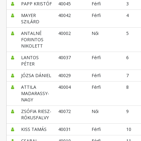
PAPP KRISTÓF
40045
Férfi
3
MAYER
40042
Férfi
4
SZILÁRD
ANTALNÉ
40002
Női
5
FORINTOS
NIKOLETT
LANTOS
40037
Férfi
6
PÉTER
JÓZSA DÁNIEL
40029
Férfi
7
ATTILA
40004
Férfi
8
MADARASSY-
NAGY
ZSÓFIA RIESZ-
40072
Női
9
RÓKUSFALVY
KISS TAMÁS
40031
Férfi
10
CSABAI
40010
Férfi
11