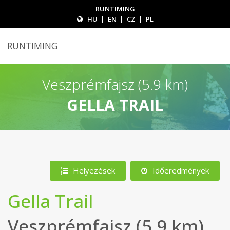
RUNTIMING
HU
|
EN
|
CZ
|
PL
RUNTIMING
Veszprémfajsz (5.9 km)
GELLA TRAIL
Helyezések
Időeredmények
Gella Trail
Veszprémfajsz (5.9 km)