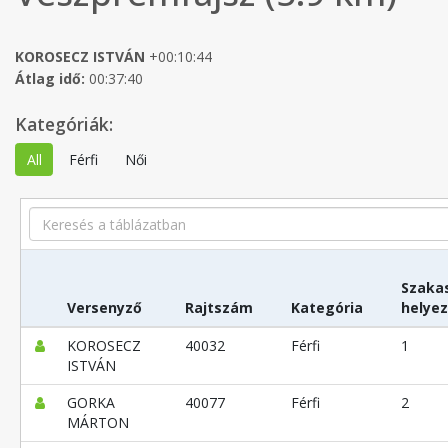
KOROSECZ ISTVÁN
+00:10:44
Átlag idő:
00:37:40
Kategóriák:
All
Férfi
Női
Search
Szaka
Versenyző
Rajtszám
Kategória
helye
KOROSECZ
40032
Férfi
1
ISTVÁN
GORKA
40077
Férfi
2
MÁRTON