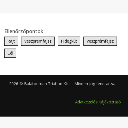
Ellenőrzőpontok:
Rajt
Veszprémfajsz
Hidegkút
Veszprémfajsz
Cél
2026 © Balatonman Triatlon Kft. | Minden jog fenntartva.
0.055
Adatkezelési tájékoztató