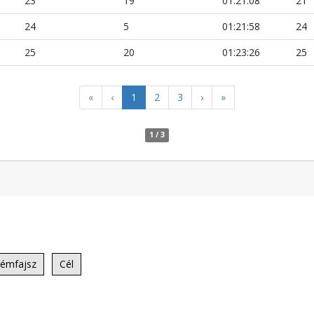
23
19
01:21:08
21
24
5
01:21:58
24
25
20
01:23:26
25
«
‹
1
2
3
›
»
1 / 3
rémfajsz
Cél