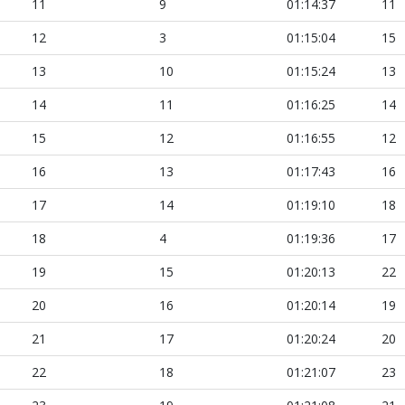
11
9
01:14:37
11
12
3
01:15:04
15
13
10
01:15:24
13
14
11
01:16:25
14
15
12
01:16:55
12
16
13
01:17:43
16
17
14
01:19:10
18
18
4
01:19:36
17
19
15
01:20:13
22
20
16
01:20:14
19
21
17
01:20:24
20
22
18
01:21:07
23