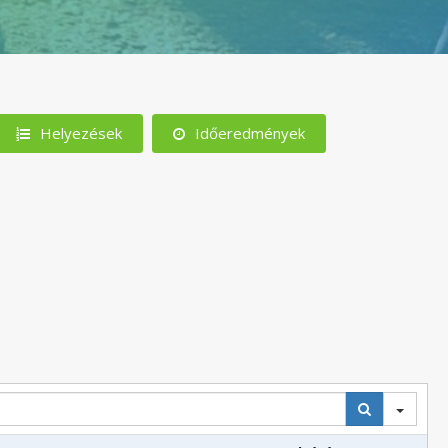
Helyezések
Időeredmények