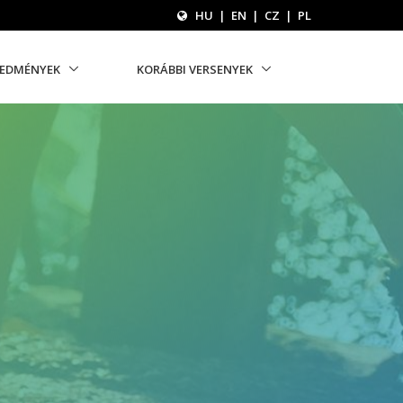
HU
|
EN
|
CZ
|
PL
REDMÉNYEK
KORÁBBI VERSENYEK