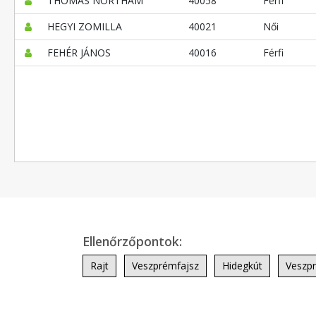
THOMAS NORTHAM
40058
Férfi
HEGYI ZOMILLA
40021
Női
FEHÉR JÁNOS
40016
Férfi
Ellenőrzőpontok:
Rajt
Veszprémfajsz
Hidegkút
Veszp