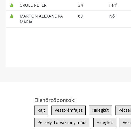
GRÜLL PÉTER
34
Férfi
MÁRTON ALEXANDRA
68
Női
MÁRIA
Ellenőrzőpontok:
Rajt
Veszprémfajsz
Hidegkút
Pécse
Pécsely-Tótvázsony műút
Hidegkút
Ves