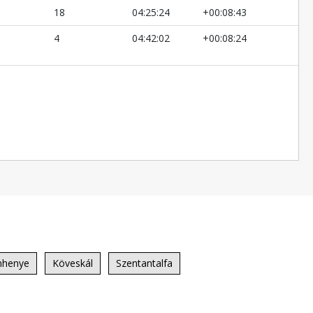
18
04:25:24
+00:08:43
4
04:42:02
+00:08:24
nhenye
Köveskál
Szentantalfa