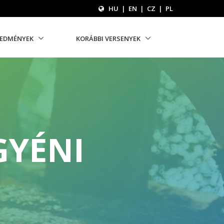
HU
|
EN
|
CZ
|
PL
REDMÉNYEK
KORÁBBI VERSENYEK
GYÉNI