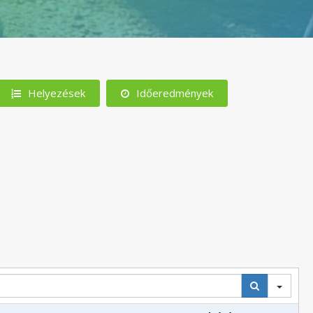
Helyezések
Időeredmények