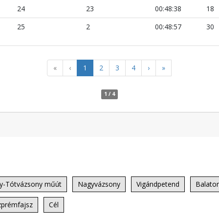
24
23
00:48:38
18
25
2
00:48:57
30
«
‹
1
2
3
4
›
»
1 / 4
ly-Tótvázsony műút
Nagyvázsony
Vigándpetend
Balato
zprémfajsz
Cél