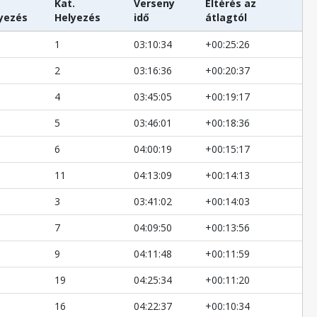
Kat.
Verseny
Eltérés az
yezés
Helyezés
idő
átlagtól
1
03:10:34
+00:25:26
2
03:16:36
+00:20:37
4
03:45:05
+00:19:17
5
03:46:01
+00:18:36
6
04:00:19
+00:15:17
11
04:13:09
+00:14:13
3
03:41:02
+00:14:03
7
04:09:50
+00:13:56
9
04:11:48
+00:11:59
19
04:25:34
+00:11:20
16
04:22:37
+00:10:34