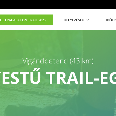
ULTRABALATON TRAIL 2025
HELYEZÉSEK
IDŐE
Vigándpetend (43 km)
ESTŰ TRAIL-E