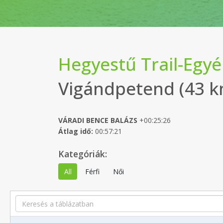
Hegyestű Trail-Egyé
Vigándpetend (43 k
VÁRADI BENCE BALÁZS
+00:25:26
Átlag idő:
00:57:21
Kategóriák:
All
Férfi
Női
Search