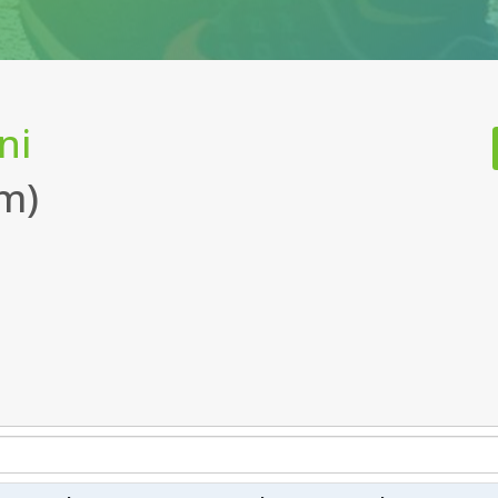
ni
m)