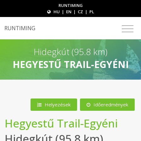
RUNTIMING
HU
|
EN
|
CZ
|
PL
RUNTIMING
Hidegkút (95.8 km)
HEGYESTŰ TRAIL-EGYÉNI
Helyezések
Időeredmények
Hegyestű Trail-Egyéni
Hidegkút (95.8 km)