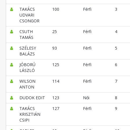
TAKÁCS
100
Férfi
3
UDVARI
CSONGOR
CSUTH
25
Férfi
4
TAMÁS
SZÉLESY
93
Férfi
5
BALÁZS
JÓBORÚ
125
Férfi
6
LÁSZLÓ
WILSON
114
Férfi
7
ANTON
DUDOK EDIT
123
Női
8
TAKÁCS
127
Férfi
9
KRISZTIÁN
CSIPI