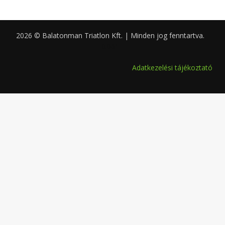
2026 © Balatonman Triatlon Kft. | Minden jog fenntartva.
0.061
Adatkezelési tájékoztató