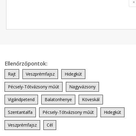
«
Ellenőrzőpontok:
Rajt
Veszprémfajsz
Hidegkút
Pécsely-Tótvázsony műút
Nagyvázsony
Vigándpetend
Balatonhenye
Köveskál
Szentantalfa
Pécsely-Tótvázsony műút
Hidegkút
Veszprémfajsz
Cél