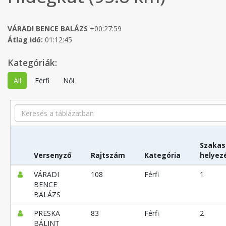
VÁRADI BENCE BALÁZS
+00:27:59
Átlag idő:
01:12:45
Kategóriák:
All
Férfi
Női
Search
Szakas
Versenyző
Rajtszám
Kategória
helyez
VÁRADI
108
Férfi
1
BENCE
BALÁZS
PRESKA
83
Férfi
2
BÁLINT