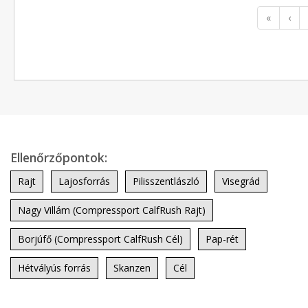
«
‹
Ellenőrzőpontok:
Rajt
Lajosforrás
Pilisszentlászló
Visegrád
Nagy Villám (Compressport CalfRush Rajt)
Borjúfő (Compressport CalfRush Cél)
Pap-rét
Hétvályús forrás
Skanzen
Cél