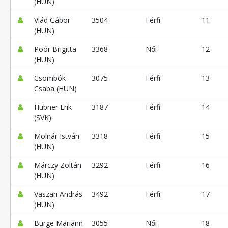
(HUN)
Vlád Gábor
3504
Férfi
11
(HUN)
Poór Brigitta
3368
Női
12
(HUN)
Csombók
3075
Férfi
13
Csaba (HUN)
Hübner Erik
3187
Férfi
14
(SVK)
Molnár István
3318
Férfi
15
(HUN)
Márczy Zoltán
3292
Férfi
16
(HUN)
Vaszari András
3492
Férfi
17
(HUN)
Bürge Mariann
3055
Női
18