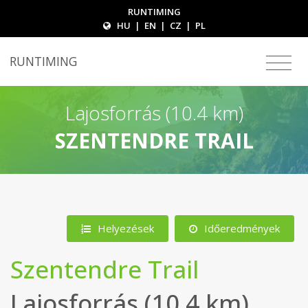
RUNTIMING
HU
|
EN
|
CZ
|
PL
RUNTIMING
Lajosforrás (10.4 km)
SZENTENDRE TRAIL
Helyezések
Időeredmények
Szentendre Trail
Lajosforrás (10.4 km)