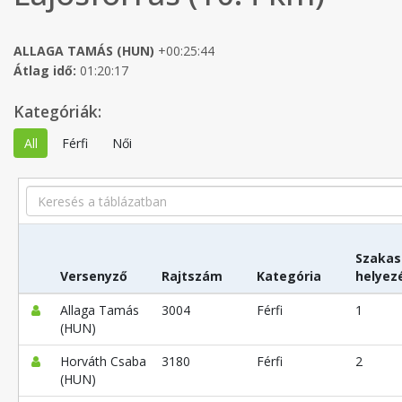
ALLAGA TAMÁS (HUN)
+00:25:44
Átlag idő:
01:20:17
Kategóriák:
All
Férfi
Női
Search
Szakas
Versenyző
Rajtszám
Kategória
helyez
Allaga Tamás
3004
Férfi
1
(HUN)
Horváth Csaba
3180
Férfi
2
(HUN)