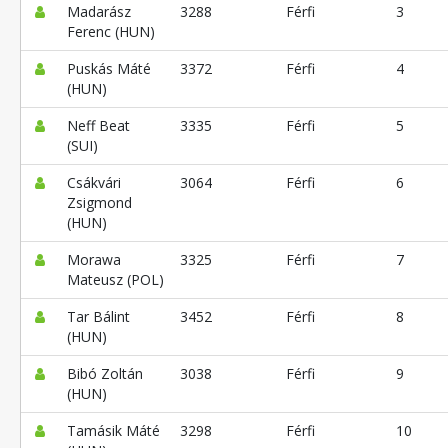
Madarász
3288
Férfi
3
Ferenc (HUN)
Puskás Máté
3372
Férfi
4
(HUN)
Neff Beat
3335
Férfi
5
(SUI)
Csákvári
3064
Férfi
6
Zsigmond
(HUN)
Morawa
3325
Férfi
7
Mateusz (POL)
Tar Bálint
3452
Férfi
8
(HUN)
Bibó Zoltán
3038
Férfi
9
(HUN)
Tamásik Máté
3298
Férfi
10