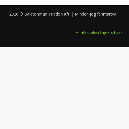
2026 © Balatonman Triatlon Kft. | Minden jog fenntartva.
0.085
Adatkezelési tájékoztató