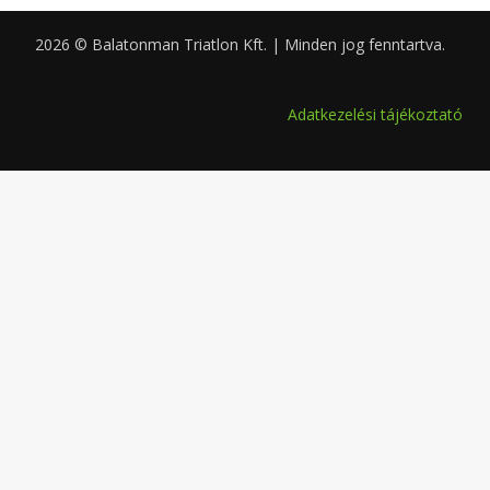
2026 © Balatonman Triatlon Kft. | Minden jog fenntartva.
0.087
Adatkezelési tájékoztató