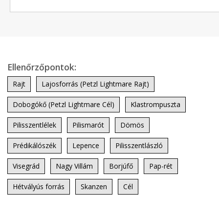
Ellenőrzőpontok:
Rajt
Lajosforrás (Petzl Lightmare Rajt)
Dobogókő (Petzl Lightmare Cél)
Klastrompuszta
Pilisszentlélek
Pilismarót
Dömös
Prédikálószék
Lepence
Pilisszentlászló
Visegrád
Nagy Villám
Borjúfő
Pap-rét
Hétvályús forrás
Skanzen
Cél