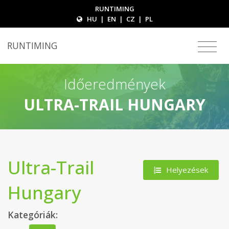
RUNTIMING
HU
|
EN
|
CZ
|
PL
RUNTIMING
Időeredmények
ULTRA-TRAIL HUNGARY
Ultra-Trail
Helyezések
Hungary
Kategóriák: