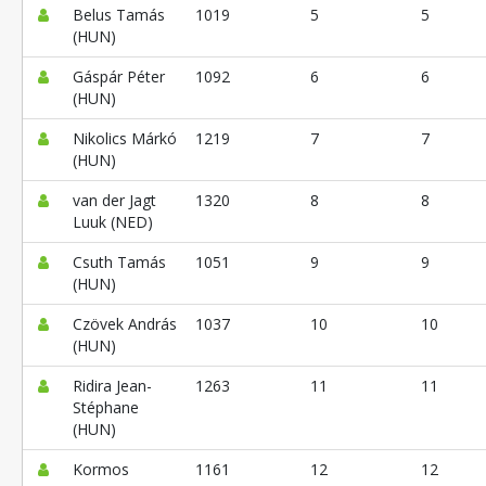
Belus Tamás
1019
5
5
(HUN)
Gáspár Péter
1092
6
6
(HUN)
Nikolics Márkó
1219
7
7
(HUN)
van der Jagt
1320
8
8
Luuk (NED)
Csuth Tamás
1051
9
9
(HUN)
Czövek András
1037
10
10
(HUN)
Ridira Jean-
1263
11
11
Stéphane
(HUN)
Kormos
1161
12
12