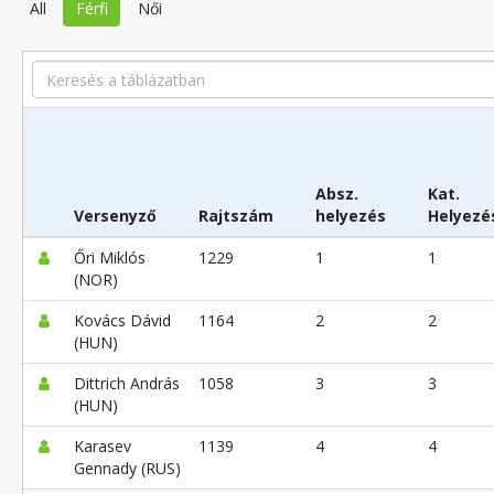
All
Férfi
Női
Search
Absz.
Kat.
Versenyző
Rajtszám
helyezés
Helyezé
Őri Miklós
1229
1
1
(NOR)
Kovács Dávid
1164
2
2
(HUN)
Dittrich András
1058
3
3
(HUN)
Karasev
1139
4
4
Gennady (RUS)