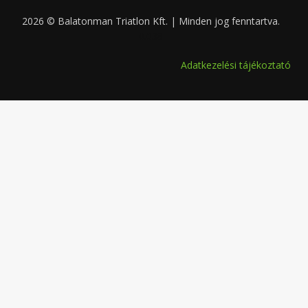
2026 © Balatonman Triatlon Kft. | Minden jog fenntartva.
0.038
Adatkezelési tájékoztató