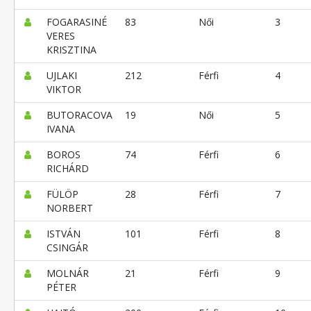
FOGARASINÉ
83
Női
3
VERES
KRISZTINA
UJLAKI
212
Férfi
4
VIKTOR
BUTORACOVA
19
Női
5
IVANA
BOROS
74
Férfi
6
RICHÁRD
FÜLÖP
28
Férfi
7
NORBERT
ISTVÁN
101
Férfi
8
CSINGÁR
MOLNÁR
21
Férfi
9
PÉTER