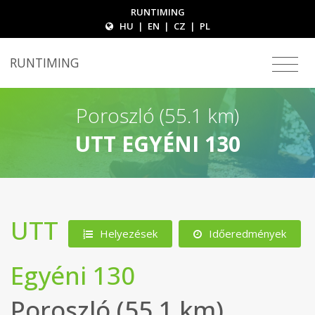
RUNTIMING
HU
|
EN
|
CZ
|
PL
RUNTIMING
Poroszló (55.1 km)
UTT EGYÉNI 130
UTT
Helyezések
Időeredmények
Egyéni 130
Poroszló (55.1 km)