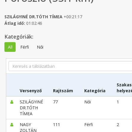
SZILÁGYINÉ DR.TÓTH TÍMEA
+00:21:17
Átlag idő:
01:02:46
Kategóriák:
All
Férfi
Női
Search
Szakas
Versenyző
Rajtszám
Kategória
helyez
SZILÁGYINÉ
77
Női
1
DR.TÓTH
TÍMEA
NAGY
111
Férfi
2
ZOLTÁN