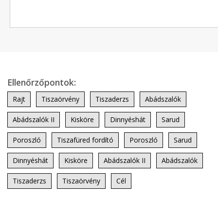
Ellenőrzőpontok:
Rajt
Tiszaörvény
Tiszaderzs
Abádszalók
Abádszalók II
Kisköre
Dinnyéshát
Sarud
Poroszló
Tiszafüred fordító
Poroszló
Sarud
Dinnyéshát
Kisköre
Abádszalók II
Abádszalók
Tiszaderzs
Tiszaörvény
Cél