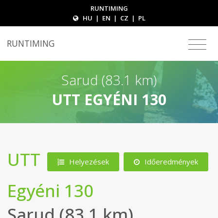
RUNTIMING
HU
|
EN
|
CZ
|
PL
RUNTIMING
Sarud (83.1 km)
UTT EGYÉNI 130
UTT
Helyezések
Időeredmények
Egyéni 130
Sarud (83.1 km)