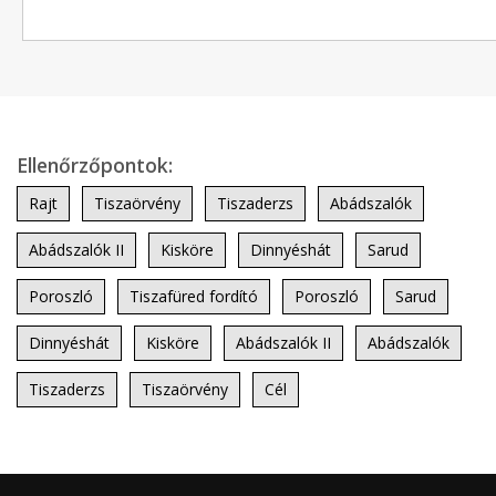
Ellenőrzőpontok:
Rajt
Tiszaörvény
Tiszaderzs
Abádszalók
Abádszalók II
Kisköre
Dinnyéshát
Sarud
Poroszló
Tiszafüred fordító
Poroszló
Sarud
Dinnyéshát
Kisköre
Abádszalók II
Abádszalók
Tiszaderzs
Tiszaörvény
Cél