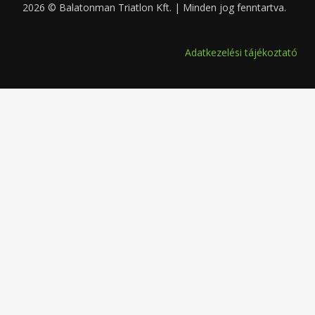
2026 © Balatonman Triatlon Kft. | Minden jog fenntartva.
0.050
Adatkezelési tájékoztató