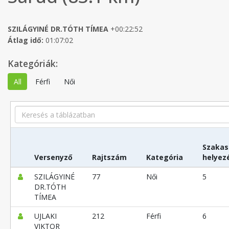
SZILÁGYINÉ DR.TÓTH TÍMEA
+00:22:52
Átlag idő:
01:07:02
Kategóriák:
All
Férfi
Női
Search
Szakas
Versenyző
Rajtszám
Kategória
helyez
SZILÁGYINÉ
77
Női
5
DR.TÓTH
TÍMEA
UJLAKI
212
Férfi
6
VIKTOR