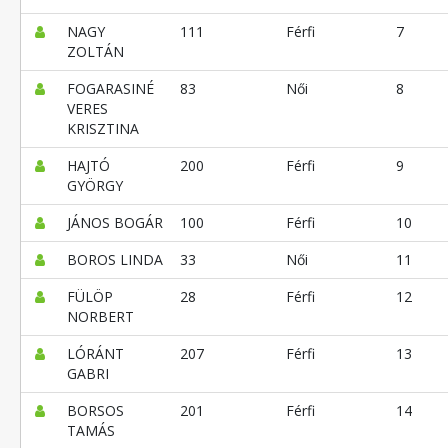
NAGY
111
Férfi
7
ZOLTÁN
FOGARASINÉ
83
Női
8
VERES
KRISZTINA
HAJTÓ
200
Férfi
9
GYÖRGY
JÁNOS BOGÁR
100
Férfi
10
BOROS LINDA
33
Női
11
FÜLÖP
28
Férfi
12
NORBERT
LÓRÁNT
207
Férfi
13
GABRI
BORSOS
201
Férfi
14
TAMÁS