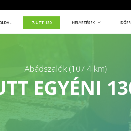
OLDAL
7. UTT-130
HELYEZÉSEK
IDŐE
Abádszalók (107.4 km)
UTT EGYÉNI 13