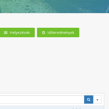
Helyezések
Időeredmények