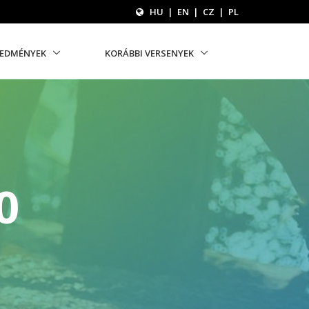
HU
|
EN
|
CZ
|
PL
REDMÉNYEK
KORÁBBI VERSENYEK
0