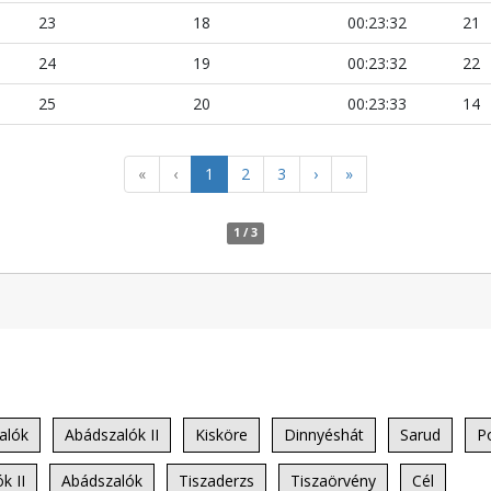
23
18
00:23:32
21
24
19
00:23:32
22
25
20
00:23:33
14
«
‹
1
2
3
›
»
1 / 3
alók
Abádszalók II
Kisköre
Dinnyéshát
Sarud
P
k II
Abádszalók
Tiszaderzs
Tiszaörvény
Cél