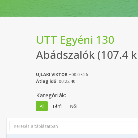
UTT Egyéni 130
Abádszalók (107.4 
UJLAKI VIKTOR
+00:07:26
Átlag idő:
00:22:40
Kategóriák:
All
Férfi
Női
Search