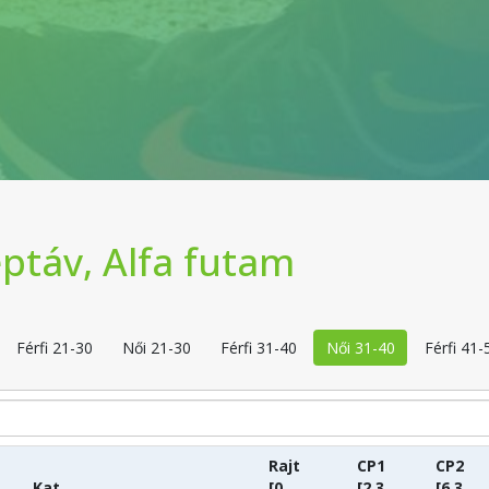
ptáv, Alfa futam
Férfi 21-30
Női 21-30
Férfi 31-40
Női 31-40
Férfi 41-
Rajt
CP1
CP2
Kat.
[0
[2.3
[6.3