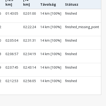
km]
km]
Távolság
Státusz
6
01:43:05
02:01:00
14 km [100%]
finished
2
02:22:24
14 km [100%]
finished_missing_point
0
02:05:04
02:31:31
14 km [100%]
finished
3
02:06:57
02:34:19
14 km [100%]
finished
9
02:07:45
02:43:14
14 km [100%]
finished
2
02:12:53
02:56:05
14 km [100%]
finished