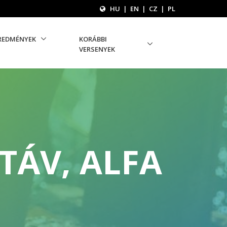
HU
|
EN
|
CZ
|
PL
REDMÉNYEK
KORÁBBI
VERSENYEK
TÁV, ALFA