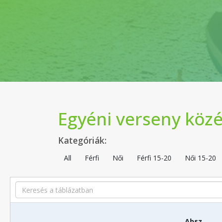
Egyéni verseny közé
Kategóriák:
All
Férfi
Női
Férfi 15-20
Női 15-20
Search
Absz.