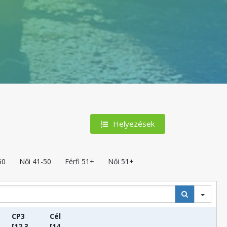
Helyezések
50
Női 41-50
Férfi 51+
Női 51+
CP3
Cél
[12.3
[14