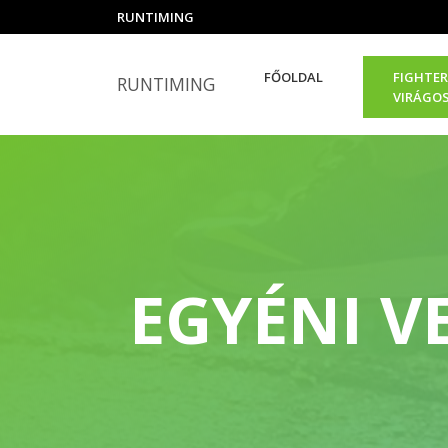
RUNTIMING
FŐOLDAL
FIGHTER
RUNTIMING
VIRÁGO
EGYÉNI V