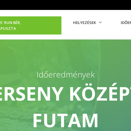
S’ RUN BÉR,
HELYEZÉSEK
IDŐE
SPUSZTA
Időeredmények
ERSENY KÖZÉP
FUTAM