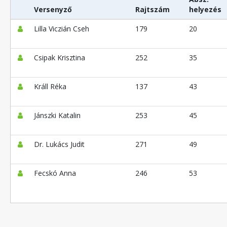
Versenyző
Rajtszám
helyezés
Lilla Viczián Cseh
179
20
Csipak Krisztina
252
35
Králl Réka
137
43
Jánszki Katalin
253
45
Dr. Lukács Judit
271
49
Fecskó Anna
246
53