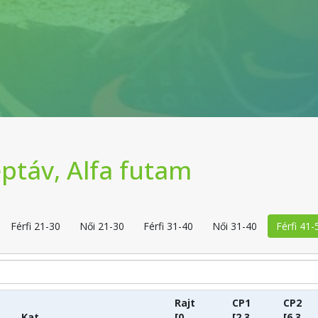
ptáv, Alfa futam
Férfi 21-30
Női 21-30
Férfi 31-40
Női 31-40
Férfi 41-
Rajt
CP1
CP2
Kat.
[0
[2.3
[6.3