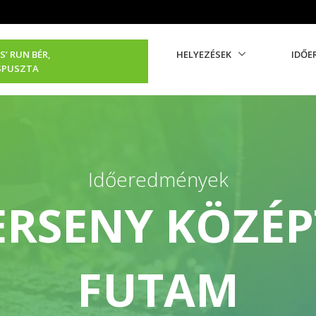
S’ RUN BÉR,
HELYEZÉSEK
IDŐE
SPUSZTA
Időeredmények
ERSENY KÖZÉP
FUTAM