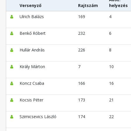
Versenyző
Rajtszám
helyezés
Ulrich Balázs
169
4
Benkő Róbert
232
6
Hullár András
226
8
Király Márton
7
10
Koncz Csaba
166
16
Kocsis Péter
173
21
Szimicsevics László
174
22