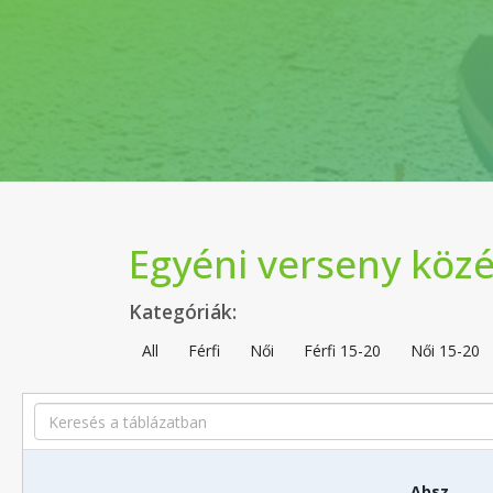
Egyéni verseny közé
Kategóriák:
All
Férfi
Női
Férfi 15-20
Női 15-20
Search
Absz.