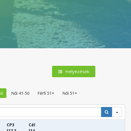
Helyezések
50
Női 41-50
Férfi 51+
Női 51+
CP3
Cél
[12.3
[14