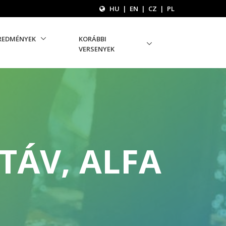
HU
|
EN
|
CZ
|
PL
REDMÉNYEK
KORÁBBI
VERSENYEK
TÁV, ALFA