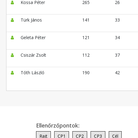
Kossa Péter
265
26
Türk János
141
33
Geleta Péter
121
34
Csiszár Zsolt
112
37
Tóth László
190
42
Ellenőrzőpontok:
Rajt
CP1
CP2
CP3
Cél