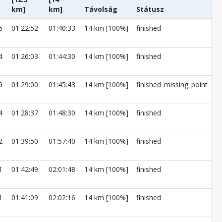
km]
km]
Távolság
Státusz
6
01:22:52
01:40:33
14 km [100%]
finished
4
01:26:03
01:44:30
14 km [100%]
finished
9
01:29:00
01:45:43
14 km [100%]
finished_missing_point
4
01:28:37
01:48:30
14 km [100%]
finished
2
01:39:50
01:57:40
14 km [100%]
finished
1
01:42:49
02:01:48
14 km [100%]
finished
1
01:41:09
02:02:16
14 km [100%]
finished