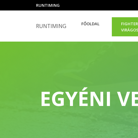
RUNTIMING
FŐOLDAL
FIGHTER
RUNTIMING
VIRÁGO
EGYÉNI V