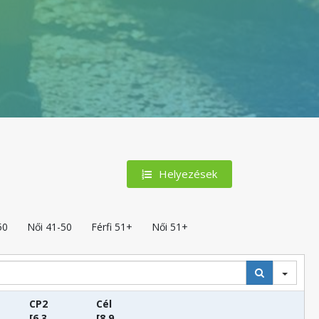
Helyezések
50
Női 41-50
Férfi 51+
Női 51+
CP2
Cél
[6.3
[8.9