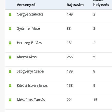
Versenyző
Rajtszám
helyezés
Gergye Szabolcs
149
2
Gyömrei Máté
88
3
Herczeg Balázs
131
4
Abonyi Ákos
256
5
Szőgyényi Csaba
189
8
Kőrösi István János
138
9
Mészáros Tamás
221
15