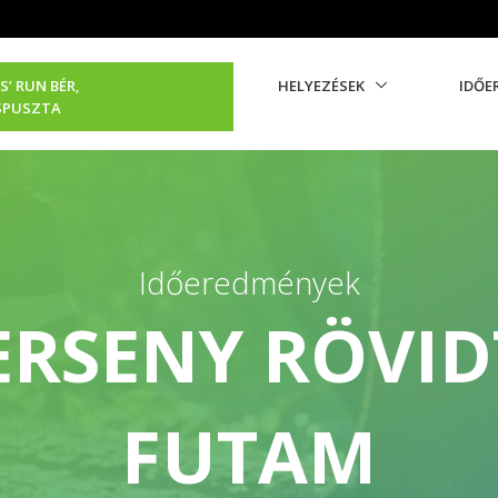
S’ RUN BÉR,
HELYEZÉSEK
IDŐE
SPUSZTA
Időeredmények
ERSENY RÖVID
FUTAM