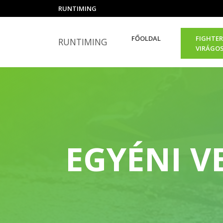
RUNTIMING
FŐOLDAL
FIGHTER
RUNTIMING
VIRÁGO
EGYÉNI V