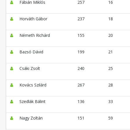
Fábián Miklós
257
16
Horváth Gábor
237
18
Németh Richárd
155
20
Bazsó Dávid
199
21
Csáki Zsolt
240
25
Kovács Szilárd
267
28
Szedlák Bálint
136
33
Nagy Zoltán
151
59