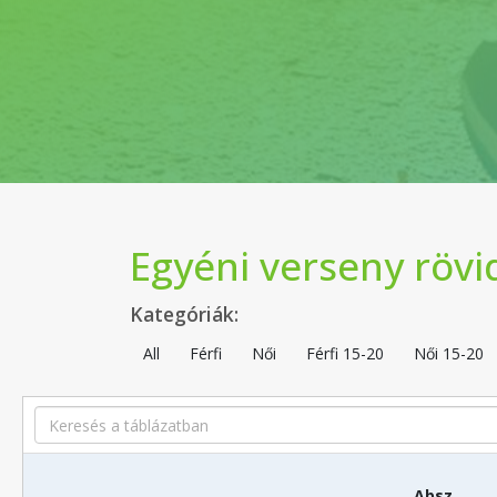
Egyéni verseny rövi
Kategóriák:
All
Férfi
Női
Férfi 15-20
Női 15-20
Search
Absz.