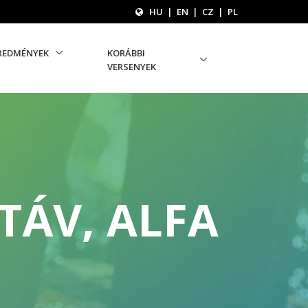
HU
|
EN
|
CZ
|
PL
REDMÉNYEK
KORÁBBI
VERSENYEK
TÁV, ALFA