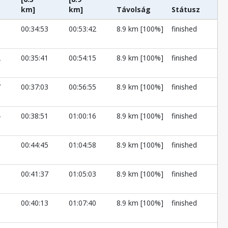
km]
km]
Távolság
Státusz
8
00:34:53
00:53:42
8.9 km [100%]
finished
2
00:35:41
00:54:15
8.9 km [100%]
finished
7
00:37:03
00:56:55
8.9 km [100%]
finished
4
00:38:51
01:00:16
8.9 km [100%]
finished
9
00:44:45
01:04:58
8.9 km [100%]
finished
3
00:41:37
01:05:03
8.9 km [100%]
finished
9
00:40:13
01:07:40
8.9 km [100%]
finished