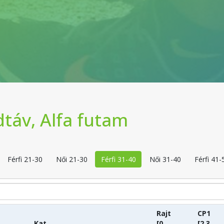
dtáv, Alfa futam
Férfi 21-30
Női 21-30
Férfi 31-40
Női 31-40
Férfi 41-
Rajt
CP1
Kat.
[0
[2.3