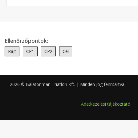
Ellenőrzőpontok:
Rajt
CP1
CP2
Cél
2026 © Balatonman Triatlon Kft. | Minden jog fenntartva.
0.058
Adatkezelési tájékoztató