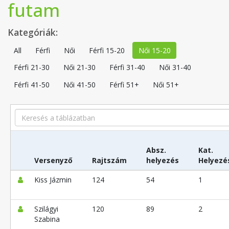
futam
Kategóriák:
All
Férfi
Női
Férfi 15-20
Női 15-20
Férfi 21-30
Női 21-30
Férfi 31-40
Női 31-40
Férfi 41-50
Női 41-50
Férfi 51+
Női 51+
Search
Absz.
Kat.
Versenyző
Rajtszám
helyezés
Helyezé
Kiss Jázmin
124
54
1
Szilágyi
120
89
2
Szabina