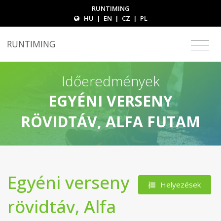
RUNTIMING
HU
|
EN
|
CZ
|
PL
RUNTIMING
Időeredmények
EGYÉNI VERSENY
RÖVIDTÁV, ALFA FUTAM
Egyéni verseny
Helyezések
rövidtáv, Alfa