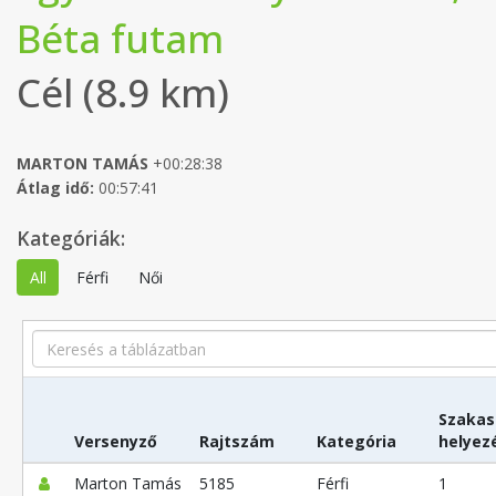
Béta futam
Cél (8.9 km)
MARTON TAMÁS
+00:28:38
Átlag idő:
00:57:41
Kategóriák:
All
Férfi
Női
Search
Szakas
Versenyző
Rajtszám
Kategória
helyez
Marton Tamás
5185
Férfi
1