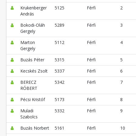
Krukenberger
5125
Férfi
2
András
Bokodi-Oláh
5289
Férfi
3
Gergely
Marton
5112
Férfi
4
Gergely
Buzás Péter
5315
Férfi
5
Kecskés Zsolt
5337
Férfi
6
BERECZ
5342
Férfi
7
RÓBERT
Pécsi Kristóf
5173
Férfi
8
Muladi
5332
Férfi
9
Szabolcs
Buzás Norbert
5161
Férfi
10