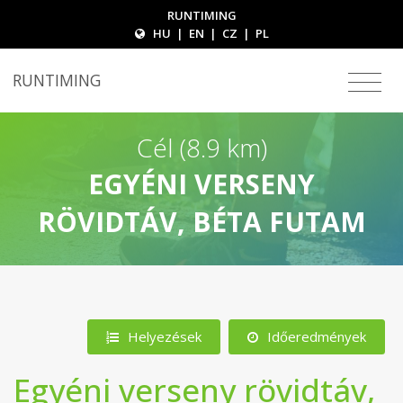
RUNTIMING
HU
|
EN
|
CZ
|
PL
RUNTIMING
Cél (8.9 km)
EGYÉNI VERSENY
RÖVIDTÁV, BÉTA FUTAM
Helyezések
Időeredmények
Egyéni verseny rövidtáv,