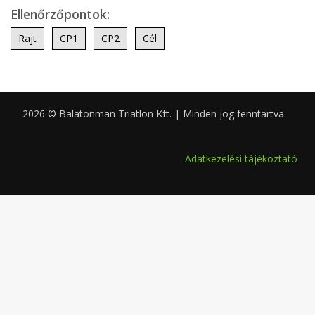
Ellenőrzőpontok:
Rajt
CP1
CP2
Cél
2026 © Balatonman Triatlon Kft. | Minden jog fenntartva.
0.071
Adatkezelési tájékoztató