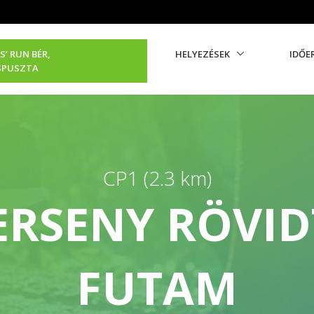
S’ RUN BÉR,
HELYEZÉSEK
IDŐE
SPUSZTA
CP1 (2.3 km)
ERSENY RÖVID
FUTAM