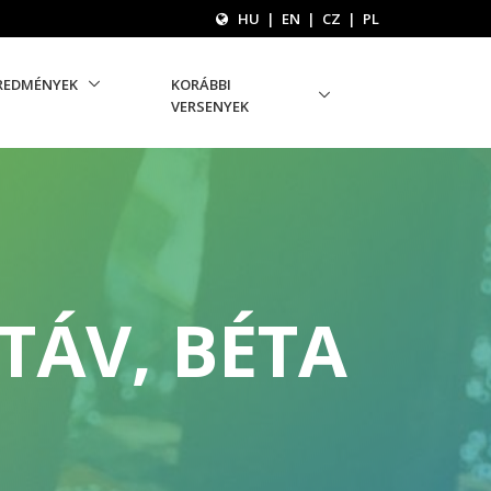
HU
|
EN
|
CZ
|
PL
REDMÉNYEK
KORÁBBI
VERSENYEK
TÁV, BÉTA