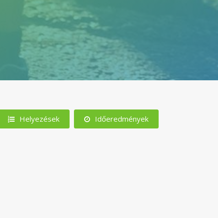
Helyezések
Időeredmények