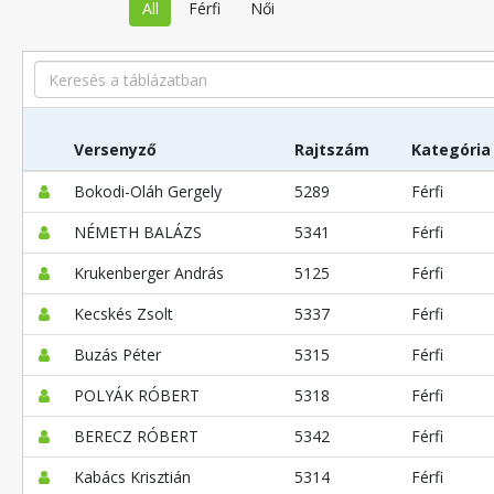
All
Férfi
Női
Search
Versenyző
Rajtszám
Kategória
Bokodi-Oláh Gergely
5289
Férfi
NÉMETH BALÁZS
5341
Férfi
Krukenberger András
5125
Férfi
Kecskés Zsolt
5337
Férfi
Buzás Péter
5315
Férfi
POLYÁK RÓBERT
5318
Férfi
BERECZ RÓBERT
5342
Férfi
Kabács Krisztián
5314
Férfi