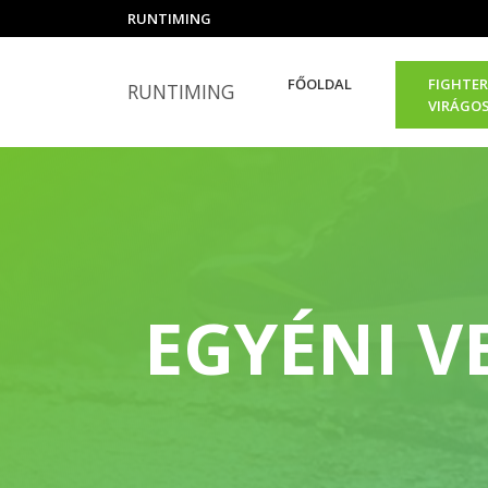
RUNTIMING
FŐOLDAL
FIGHTER
RUNTIMING
VIRÁGO
EGYÉNI V