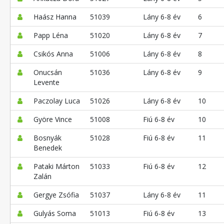
Haász Hanna
51039
Lány 6-8 év
6
Papp Léna
51020
Lány 6-8 év
7
Csikós Anna
51006
Lány 6-8 év
8
Onucsán
51036
Lány 6-8 év
9
Levente
Paczolay Luca
51026
Lány 6-8 év
10
Györe Vince
51008
Fiú 6-8 év
10
Bosnyák
51028
Fiú 6-8 év
11
Benedek
Pataki Márton
51033
Fiú 6-8 év
12
Zalán
Gergye Zsófia
51037
Lány 6-8 év
11
Gulyás Soma
51013
Fiú 6-8 év
13