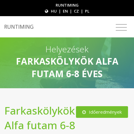
RUNTIMING
HU
|
EN
|
CZ
|
PL
RUNTIMING
Helyezések
FARKASKÖLYKÖK ALFA
FUTAM 6-8 ÉVES
Farkaskölykök
Időeredmények
Alfa futam 6-8