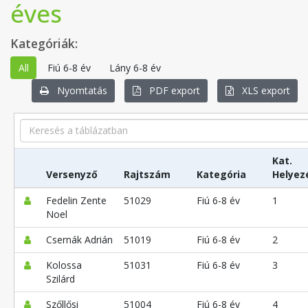
éves
Kategóriák:
All
Fiú 6-8 év
Lány 6-8 év
Nyomtatás
PDF export
XLS export
Search
Kat.
Versenyző
Rajtszám
Kategória
Helyez
Fedelin Zente
51029
Fiú 6-8 év
1
Noel
Csernák Adrián
51019
Fiú 6-8 év
2
Kolossa
51031
Fiú 6-8 év
3
Szilárd
Szőllősi
51004
Fiú 6-8 év
4