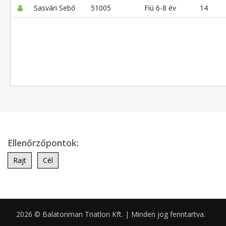
Sasvári Sebő
51005
Fiú 6-8 év
14
Ellenőrzőpontok:
Rajt
Cél
2026 © Balatonman Triatlon Kft. | Minden jog fenntartva.
0.058