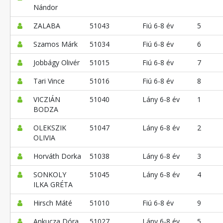
Nándor
ZALABA
51043
Fiú 6-8 év
5
Szamos Márk
51034
Fiú 6-8 év
6
Jobbágy Olivér
51015
Fiú 6-8 év
7
Tari Vince
51016
Fiú 6-8 év
8
VICZIÁN
51040
Lány 6-8 év
1
BODZA
OLEKSZIK
51047
Lány 6-8 év
2
OLIVIA
Horváth Dorka
51038
Lány 6-8 év
3
SONKOLY
51045
Lány 6-8 év
4
ILKA GRÉTA
Hirsch Máté
51010
Fiú 6-8 év
9
Ankucza Dóra
51027
Lány 6-8 év
5