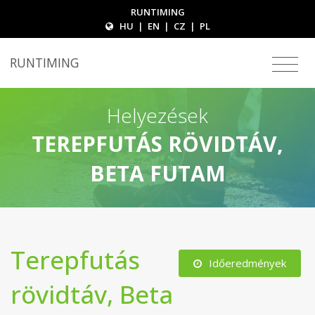
RUNTIMING
HU
|
EN
|
CZ
|
PL
RUNTIMING
Helyezések
TEREPFUTÁS RÖVIDTÁV,
BETA FUTAM
Terepfutás
Időeredmények
rövidtáv, Beta