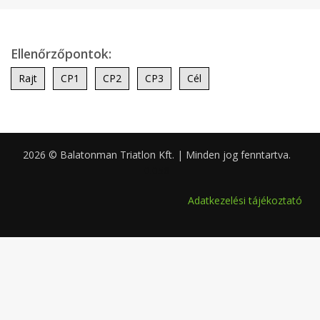
Ellenőrzőpontok:
Rajt
CP1
CP2
CP3
Cél
2026 © Balatonman Triatlon Kft. | Minden jog fenntartva.
0.056
Adatkezelési tájékoztató