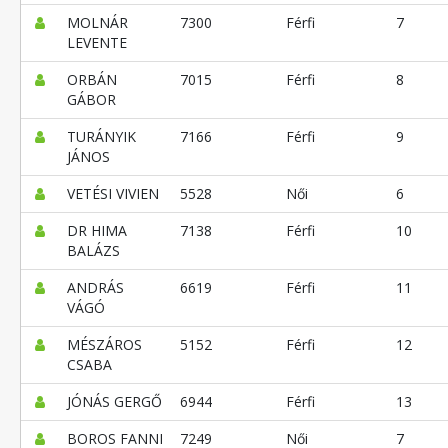
MOLNÁR
7300
Férfi
7
LEVENTE
ORBÁN
7015
Férfi
8
GÁBOR
TURÁNYIK
7166
Férfi
9
JÁNOS
VETÉSI VIVIEN
5528
Női
6
DR HIMA
7138
Férfi
10
BALÁZS
ANDRÁS
6619
Férfi
11
VÁGÓ
MÉSZÁROS
5152
Férfi
12
CSABA
JÓNÁS GERGŐ
6944
Férfi
13
BOROS FANNI
7249
Női
7