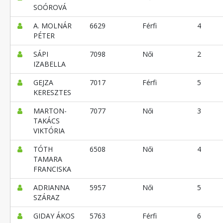
SOÓROVÁ
A. MOLNÁR
6629
Férfi
4
PÉTER
SÁPI
7098
Női
2
IZABELLA
GEJZA
7017
Férfi
5
KERESZTES
MARTON-
7077
Női
3
TAKÁCS
VIKTÓRIA
TÓTH
6508
Női
4
TAMARA
FRANCISKA
ADRIANNA
5957
Női
5
SZÁRAZ
GIDAY ÁKOS
5763
Férfi
6