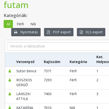
futam
Kategóriák:
All
Férfi
Női
Nyomtatás
PDF export
XLS export
Search
Kat.
Versenyző
Rajtszám
Kategória
Helyez
Sütöri Bence
7371
Férfi
1
ROSZKOS
7293
Férfi
2
GERGŐ
LÁNSZKI
7400
Férfi
3
ATTILA
KATARÍNA
7010
Női
1