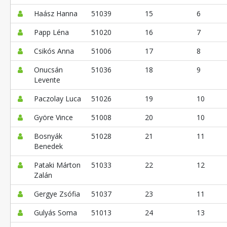
Haász Hanna
51039
15
6
Papp Léna
51020
16
7
Csikós Anna
51006
17
8
Onucsán
51036
18
9
Levente
Paczolay Luca
51026
19
10
Györe Vince
51008
20
10
Bosnyák
51028
21
11
Benedek
Pataki Márton
51033
22
12
Zalán
Gergye Zsófia
51037
23
11
Gulyás Soma
51013
24
13