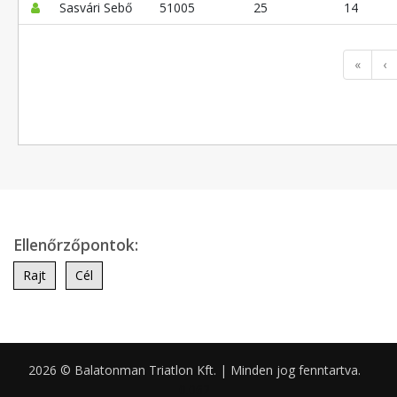
Sasvári Sebő
51005
25
14
«
‹
Ellenőrzőpontok:
Rajt
Cél
2026 © Balatonman Triatlon Kft. | Minden jog fenntartva.
0.062