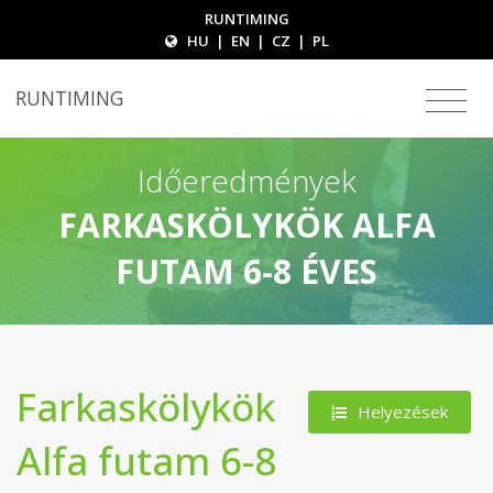
RUNTIMING
HU
|
EN
|
CZ
|
PL
RUNTIMING
Időeredmények
FARKASKÖLYKÖK ALFA
FUTAM 6-8 ÉVES
Farkaskölykök
Helyezések
Alfa futam 6-8