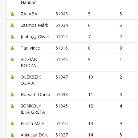
Nándor
ZALABA
51043
5
5
Szamos Márk
51034
6
6
Jobbágy Olivér
51015
7
7
Tari Vince
51016
8
8
VICZIÁN
51040
9
1
BODZA
OLEKSZIK
51047
10
2
OLIVIA
Horváth Dorka
51038
11
3
SONKOLY
51045
12
4
ILKA GRÉTA
Hirsch Máté
51010
13
9
Ankucza Dóra
51027
14
5