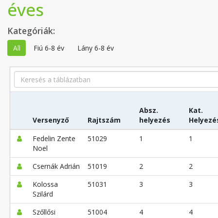
éves
Kategóriák:
All
Fiú 6-8 év
Lány 6-8 év
Search
Absz.
Kat.
Versenyző
Rajtszám
helyezés
Helyezé
Fedelin Zente
51029
1
1
Noel
Csernák Adrián
51019
2
2
Kolossa
51031
3
3
Szilárd
Szőllősi
51004
4
4