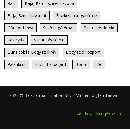
Rajt
Baja, Petőfi sziget-uszoda
Baja, Szent István út
Érsekcsanád gátőrház
Göndör tanya
Sükösd gátőrház
Szent László híd
Keselyűs
Szent László híd
Duna töltés-Bogyiszló rév
Bogyiszló központ
Palánki út
Sió híd-Sióagárd
Bor u.
Cél
2026 © Balatonman Triatlon Kft. | Minden jog fenntartva.
0.053
Adatkezelési tájékoztató