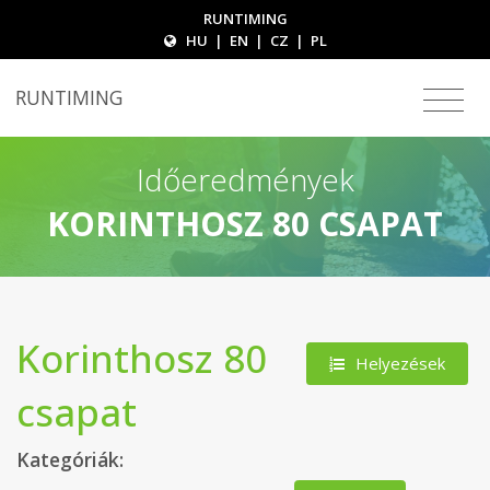
RUNTIMING
HU
|
EN
|
CZ
|
PL
RUNTIMING
Időeredmények
KORINTHOSZ 80 CSAPAT
Korinthosz 80
Helyezések
csapat
Kategóriák: