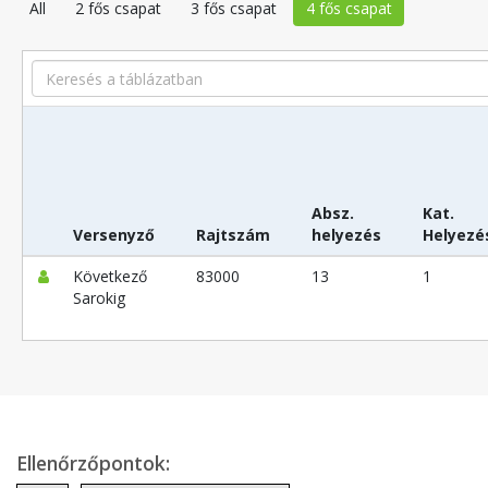
All
2 fős csapat
3 fős csapat
4 fős csapat
Search
Absz.
Kat.
Versenyző
Rajtszám
helyezés
Helyezé
Következő
83000
13
1
Sarokig
Ellenőrzőpontok: