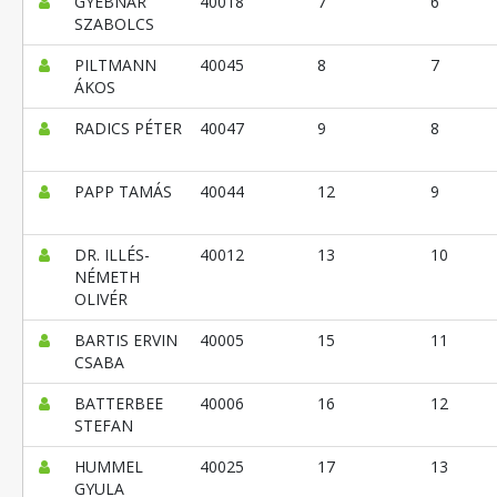
GYEBNÁR
40018
7
6
SZABOLCS
PILTMANN
40045
8
7
ÁKOS
RADICS PÉTER
40047
9
8
PAPP TAMÁS
40044
12
9
DR. ILLÉS-
40012
13
10
NÉMETH
OLIVÉR
BARTIS ERVIN
40005
15
11
CSABA
BATTERBEE
40006
16
12
STEFAN
HUMMEL
40025
17
13
GYULA