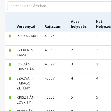
Search
Absz.
Kat.
Versenyző
Rajtszám
helyezés
Helyezé
PUSKÁS MÁTÉ
40076
1
1
SZEKERES
40060
2
2
TAMÁS
JORDÁN
40027
3
3
KRISZTIÁN
SZÁZVAI -
40057
4
4
FARAGÓ
ZÉTÉNY
KRISZTIÁN
40036
5
5
LOVRITY