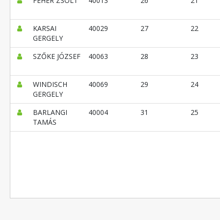
FEHÉR ZSOLT
40013
26
21
KARSAI
40029
27
22
GERGELY
SZŐKE JÓZSEF
40063
28
23
WINDISCH
40069
29
24
GERGELY
BARLANGI
40004
31
25
TAMÁS