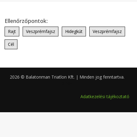
Ellenőrzőpontok:
Rajt
Veszprémfajsz
Hidegkút
Veszprémfajsz
Cél
2026 © Balatonman Triatlon Kft. | Minden jog fenntartva.
0.065
Adatkezelési tájékoztató