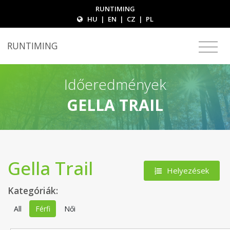
RUNTIMING
HU
|
EN
|
CZ
|
PL
RUNTIMING
Időeredmények
GELLA TRAIL
Gella Trail
Helyezések
Kategóriák:
All
Férfi
Női