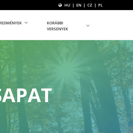
HU
|
EN
|
CZ
|
PL
REDMÉNYEK
KORÁBBI
VERSENYEK
SAPAT