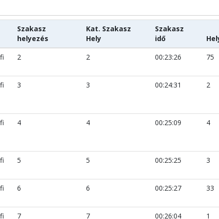
Szakasz
Kat. Szakasz
Szakasz
helyezés
Hely
idő
Hel
fi
2
2
00:23:26
75
fi
3
3
00:24:31
2
fi
4
4
00:25:09
4
fi
5
5
00:25:25
3
fi
6
6
00:25:27
33
fi
7
7
00:26:04
1