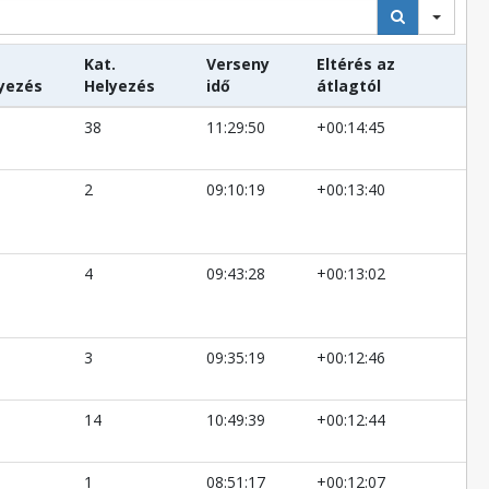
Kat.
Verseny
Eltérés az
yezés
Helyezés
idő
átlagtól
38
11:29:50
+00:14:45
2
09:10:19
+00:13:40
4
09:43:28
+00:13:02
3
09:35:19
+00:12:46
14
10:49:39
+00:12:44
1
08:51:17
+00:12:07