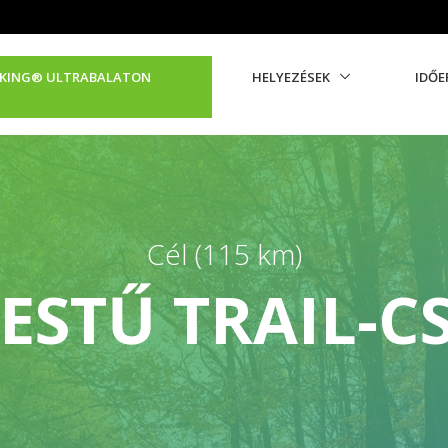
 KING®️ ULTRABALATON
HELYEZÉSEK
IDŐE
Cél (115 km)
ESTŰ TRAIL-C