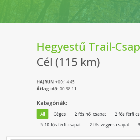
Hegyestű Trail-Csa
Cél (115 km)
HAJRUN
+00:14:45
Átlag idő:
00:38:11
Kategóriák:
All
Céges
2 fős női csapat
2 fős férfi c
5-10 fős férfi csapat
2 fős vegyes csapat
3