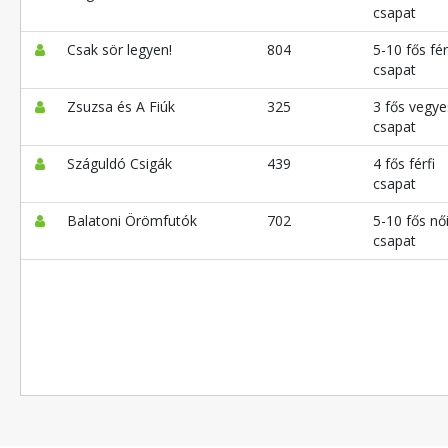
csapat
Csak sör legyen!
804
5-10 fős fér
csapat
Zsuzsa és A Fiúk
325
3 fős vegye
csapat
Száguldó Csigák
439
4 fős férfi
csapat
Balatoni Örömfutók
702
5-10 fős nő
csapat