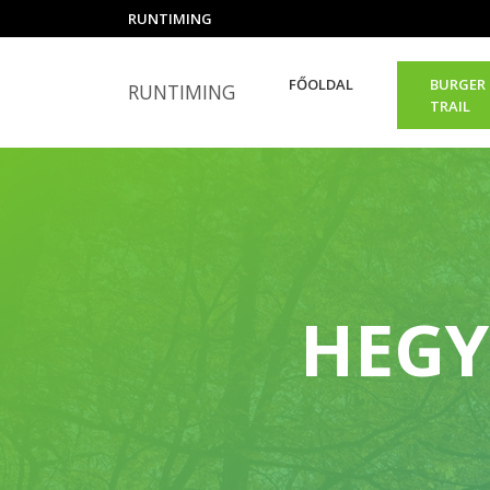
RUNTIMING
FŐOLDAL
BURGER
RUNTIMING
TRAIL
HEGY