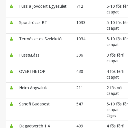
Fuss a Jövődért Egyesület
712
5-10 fős fér
csapat
Sportfröccs BT
1033
5-10 fős fér
csapat
Természetes Szelekció
1034
5-10 fős fér
csapat
Fuss&Láss
306
3 fős férfi
csapat
OVERTHETOP
430
4 fős férfi
csapat
Heim Angyalok
211
2 fős női
csapat
Sanofi Budapest
547
5-10 fős fér
csapat
Céges
Dagadtveréb 1.4
409
4 fős férfi