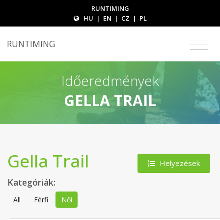
RUNTIMING
HU
|
EN
|
CZ
|
PL
RUNTIMING
Időeredmények
GELLA TRAIL
Gella Trail
Helyezések
Kategóriák:
All
Férfi
Női