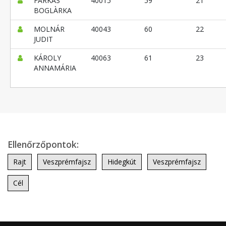
FARKAS
40015
59
21
BOGLÀRKA
MOLNÁR
40043
60
22
JUDIT
KÁROLY
40063
61
23
ANNAMÁRIA
Ellenőrzőpontok:
Rajt
Veszprémfajsz
Hidegkút
Veszprémfajsz
Cél