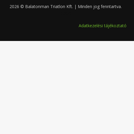
2026 © Balatonman Triatlon Kft. | Minden jog fenntartva.
0.054
Adatkezelési tájékoztató