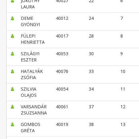
JÓKUTHY
40027
22
6
LAURA
DEME
40012
24
7
GYÖNGYI
FÜLEPI
40017
28
8
HENRIETTA
SZILÁGYI
40053
30
9
ESZTER
HATALYÁK
40076
33
10
ZSÓFIA
SZILVIA
40054
34
11
OLAJOS
VARSANDÁR
40061
37
12
ZSUZSANNA
GOMBOS
40019
38
13
GRÉTA