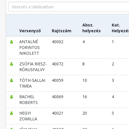
Search
Absz.
Kat.
Versenyző
Rajtszám
helyezés
Helyezé
ANTALNÉ
40002
4
1
FORINTOS
NIKOLETT
ZSÓFIA RIESZ-
40072
8
2
RÓKUSFALVY
TÓTH-SALLAI
40059
10
3
TIMEA
RACHEL
40069
16
4
ROBERTS
HEGYI
40021
20
5
ZOMILLA