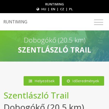
RUNTIMING
HU
|
EN
|
CZ
|
PL
RUNTIMING
Dobogókő (20.5 km)
SZENTLÁSZLÓ TRAIL
Helyezések
Időeredmények
Szentlászló Trail
Dobogókő (20.5 km)