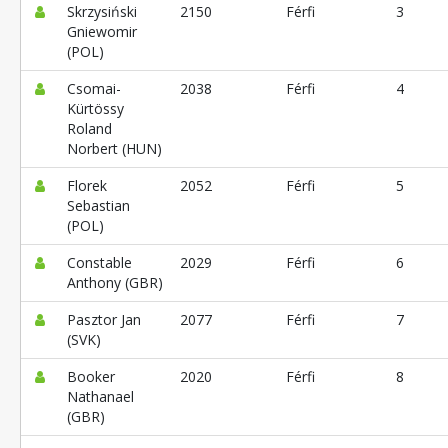
Skrzysiński
2150
Férfi
3
Gniewomir
(POL)
Csomai-
2038
Férfi
4
Kürtössy
Roland
Norbert (HUN)
Florek
2052
Férfi
5
Sebastian
(POL)
Constable
2029
Férfi
6
Anthony (GBR)
Pasztor Jan
2077
Férfi
7
(SVK)
Booker
2020
Férfi
8
Nathanael
(GBR)