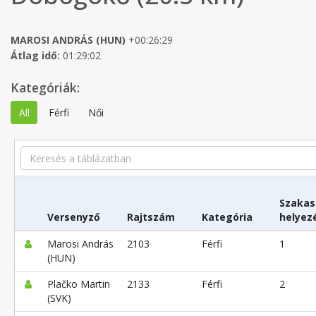
MAROSI ANDRÁS (HUN)
+00:26:29
Átlag idő:
01:29:02
Kategóriák:
All
Férfi
Női
Search
Szakas
Versenyző
Rajtszám
Kategória
helyez
Marosi András
2103
Férfi
1
(HUN)
Plačko Martin
2133
Férfi
2
(SVK)