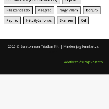
Pilisszentlászló
Visegrád
Nagy Villám
Borjúfő
Pap-rét
Hétvályús forrás
Skanzen
Cél
2026 © Balatonman Triatlon Kft. | Minden jog fenntartva.
0.053
Adatkezelési tájékoztató