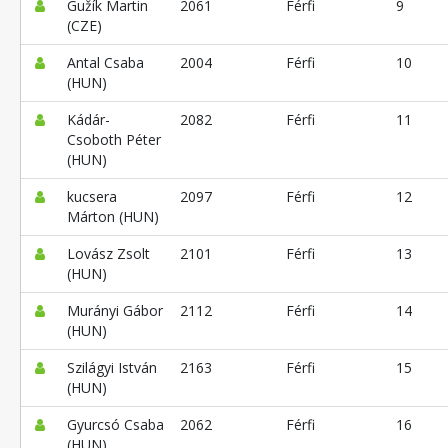
Gužík Martin
2061
Férfi
9
(CZE)
Antal Csaba
2004
Férfi
10
(HUN)
Kádár-
2082
Férfi
11
Csoboth Péter
(HUN)
kucsera
2097
Férfi
12
Márton (HUN)
Lovász Zsolt
2101
Férfi
13
(HUN)
Murányi Gábor
2112
Férfi
14
(HUN)
Szilágyi István
2163
Férfi
15
(HUN)
Gyurcsó Csaba
2062
Férfi
16
(HUN)