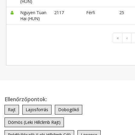
(HUN)
Nguyen Tuan
2117
Férfi
25
Hai (HUN)
«
‹
Ellenőrzőpontok:
Rajt
Lajosforrás
Dobogókő
Dömös (Leki Hillclimb Rajt)
Prédikálószék (Leki Hillclimb Cél)
Lepence