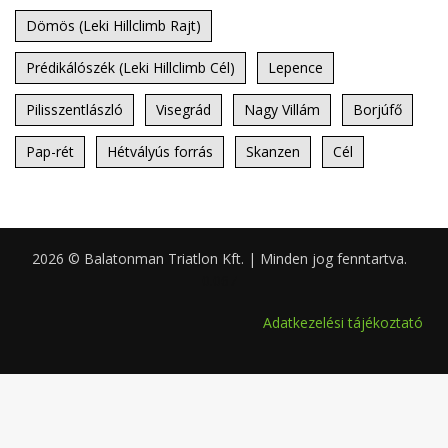
Dömös (Leki Hillclimb Rajt)
Prédikálószék (Leki Hillclimb Cél)
Lepence
Pilisszentlászló
Visegrád
Nagy Villám
Borjúfő
Pap-rét
Hétvályús forrás
Skanzen
Cél
2026 © Balatonman Triatlon Kft. | Minden jog fenntartva.
0.067
Adatkezelési tájékoztató