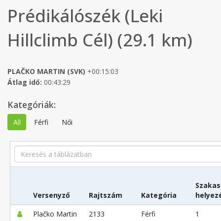
Prédikálószék (Leki
Hillclimb Cél) (29.1 km)
PLAČKO MARTIN (SVK)
+00:15:03
Átlag idő:
00:43:29
Kategóriák:
All
Férfi
Női
Search
Szakas
Versenyző
Rajtszám
Kategória
helyez
Plačko Martin
2133
Férfi
1