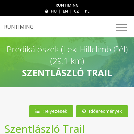
RUNTIMING
HU
|
EN
|
CZ
|
PL
RUNTIMING
Prédikálószék (Leki Hillclimb Cél)
(29.1 km)
SZENTLÁSZLÓ TRAIL
Helyezések
Időeredmények
Szentlászló Trail