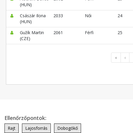
(HUN)
Császár Ilona
2033
Női
24
(HUN)
Gužík Martin
2061
Férfi
25
(CZE)
«
‹
Ellenőrzőpontok:
Rajt
Lajosforrás
Dobogókő