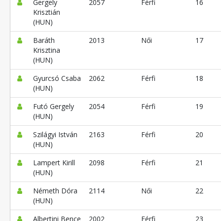
Gergely
2057
Férfi
16
Krisztián
(HUN)
Baráth
2013
Női
17
Krisztina
(HUN)
Gyurcsó Csaba
2062
Férfi
18
(HUN)
Futó Gergely
2054
Férfi
19
(HUN)
Szilágyi István
2163
Férfi
20
(HUN)
Lampert Kirill
2098
Férfi
21
(HUN)
Németh Dóra
2114
Női
22
(HUN)
Albertini Bence
2002
Férfi
23