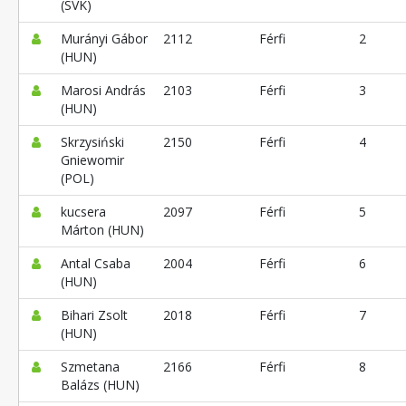
(SVK)
Murányi Gábor
2112
Férfi
2
(HUN)
Marosi András
2103
Férfi
3
(HUN)
Skrzysiński
2150
Férfi
4
Gniewomir
(POL)
kucsera
2097
Férfi
5
Márton (HUN)
Antal Csaba
2004
Férfi
6
(HUN)
Bihari Zsolt
2018
Férfi
7
(HUN)
Szmetana
2166
Férfi
8
Balázs (HUN)