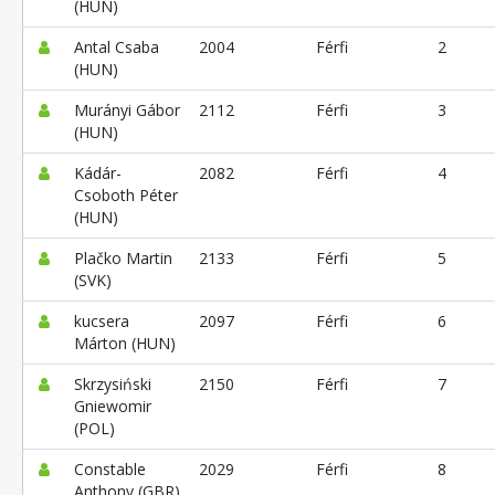
(HUN)
Antal Csaba
2004
Férfi
2
(HUN)
Murányi Gábor
2112
Férfi
3
(HUN)
Kádár-
2082
Férfi
4
Csoboth Péter
(HUN)
Plačko Martin
2133
Férfi
5
(SVK)
kucsera
2097
Férfi
6
Márton (HUN)
Skrzysiński
2150
Férfi
7
Gniewomir
(POL)
Constable
2029
Férfi
8
Anthony (GBR)